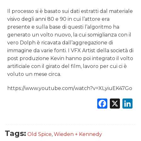
PREVISIONI/SCENARI
Il processo si è basato sui dati estratti dal materiale
visivo degli anni 80 e 90 in cui l’attore era
NORMATIVE
presente e sulla base di questi l’algoritmo ha
generato un volto nuovo, la cui somiglianza con il
TREND
vero Dolph è ricavata dall’aggregazione di
immagine da varie fonti. I VFX Artist della società di
CASE HISTORY
post produzione Kevin hanno poi integrato il volto
artificiale con il girato del film, lavoro per cui ci è
OPINIONI
voluto un mese circa.
https://www.youtube.com/watch?v=XLyiuEK47Go
Faceb
X
L
Tags:
Old Spice
,
Wieden + Kennedy