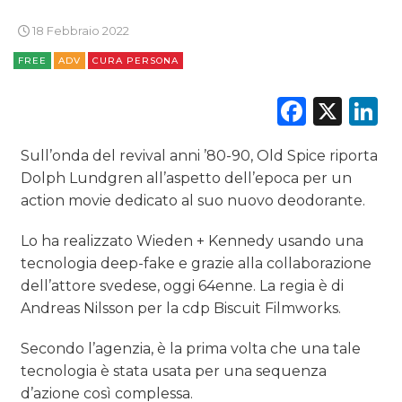
CINEMA
18 Febbraio 2022
DIGITALE
FREE
ADV
CURA PERSONA
EDITORIA
Faceb
X
L
ESTERNA
Sull’onda del revival anni ’80-90, Old Spice riporta
RADIO / AUDIO
Dolph Lundgren all’aspetto dell’epoca per un
action movie dedicato al suo nuovo deodorante.
TV
Lo ha realizzato Wieden + Kennedy usando una
tecnologia deep-fake e grazie alla collaborazione
dell’attore svedese, oggi 64enne. La regia è di
Andreas Nilsson per la cdp Biscuit Filmworks.
DATI
Secondo l’agenzia, è la prima volta che una tale
tecnologia è stata usata per una sequenza
RICERCHE
d’azione così complessa.