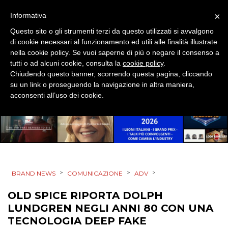
EVENTI
×
Informativa
Questo sito o gli strumenti terzi da questo utilizzati si avvalgono
MOBILE
di cookie necessari al funzionamento ed utili alle finalità illustrate
nella cookie policy. Se vuoi saperne di più o negare il consenso a
PROMOZIONI
tutti o ad alcuni cookie, consulta la
cookie policy
.
Chiudendo questo banner, scorrendo questa pagina, cliccando
su un link o proseguendo la navigazione in altra maniera,
acconsenti all’uso dei cookie.
PRODOTTI
PUNTI VENDITA
CSR
>
>
>
BRAND NEWS
COMUNICAZIONE
ADV
STRATEGIE
OLD SPICE RIPORTA DOLPH
LUNDGREN NEGLI ANNI 80 CON UNA
TECNOLOGIA DEEP FAKE