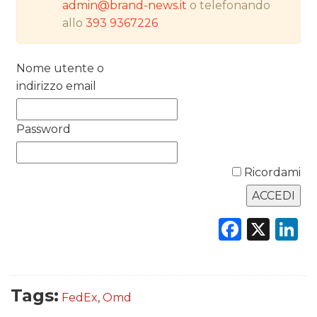
admin@brand-news.it
o telefonando
RICERCHE
allo
393 9367226
PREVISIONI/SCENARI
Nome utente o
NORMATIVE
indirizzo email
TREND
Password
CASE HISTORY
Ricordami
OPINIONI
Faceb
X
L
Tags:
FedEx
,
Omd