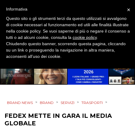
×
Informativa
EVENTI
Questo sito o gli strumenti terzi da questo utilizzati si avvalgono
di cookie necessari al funzionamento ed utili alle finalità illustrate
MOBILE
nella cookie policy. Se vuoi saperne di più o negare il consenso a
tutti o ad alcuni cookie, consulta la
cookie policy
.
PROMOZIONI
Chiudendo questo banner, scorrendo questa pagina, cliccando
su un link o proseguendo la navigazione in altra maniera,
acconsenti all’uso dei cookie.
PRODOTTI
PUNTI VENDITA
CSR
>
>
>
>
BRAND NEWS
BRAND
SERVIZI
TRASPORTI
STRATEGIE
FEDEX METTE IN GARA IL MEDIA
GLOBALE