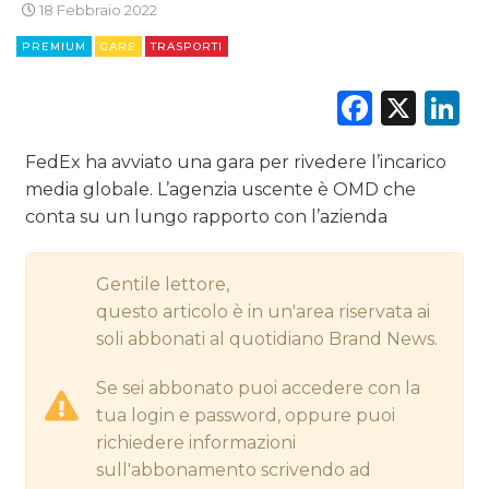
18 Febbraio 2022
CINEMA
PREMIUM
GARE
TRASPORTI
DIGITALE
Faceb
X
L
EDITORIA
FedEx ha avviato una gara per rivedere l’incarico
ESTERNA
media globale. L’agenzia uscente è OMD che
conta su un lungo rapporto con l’azienda
RADIO / AUDIO
Gentile lettore,
TV
questo articolo è in un'area riservata ai
soli abbonati al quotidiano Brand News.
Se sei abbonato puoi accedere con la
tua login e password, oppure puoi
richiedere informazioni
DATI
sull'abbonamento scrivendo ad