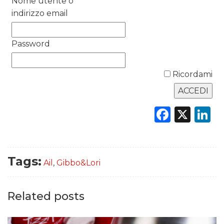
Nome utente o
indirizzo email
DATI
Password
RICERCHE
Ricordami
PREVISIONI/SCENARI
NORMATIVE
Faceb
X
L
TREND
CASE HISTORY
Tags:
Ail
,
Gibbo&Lori
OPINIONI
Related posts