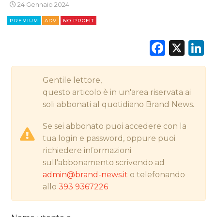
24 Gennaio 2024
STRATEGIE
PREMIUM
ADV
NO PROFIT
Faceb
X
L
CINEMA
Gentile lettore,
DIGITALE
questo articolo è in un'area riservata ai
soli abbonati al quotidiano Brand News.
EDITORIA
Se sei abbonato puoi accedere con la
ESTERNA
tua login e password, oppure puoi
richiedere informazioni
RADIO / AUDIO
sull'abbonamento scrivendo ad
admin@brand-news.it
o telefonando
TV
allo
393 9367226