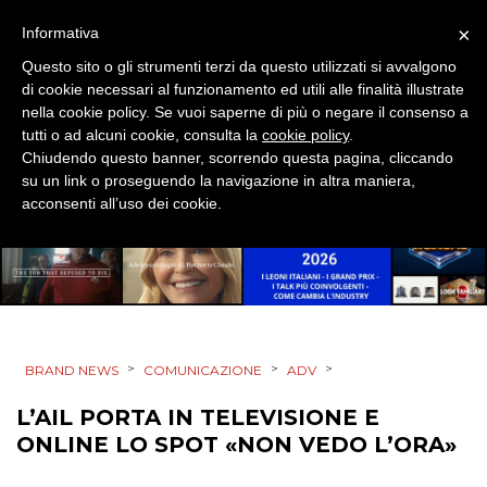
DIRECT
×
Informativa
SPONSOR
Questo sito o gli strumenti terzi da questo utilizzati si avvalgono
di cookie necessari al funzionamento ed utili alle finalità illustrate
nella cookie policy. Se vuoi saperne di più o negare il consenso a
DESIGN
tutti o ad alcuni cookie, consulta la
cookie policy
.
Chiudendo questo banner, scorrendo questa pagina, cliccando
EVENTI
su un link o proseguendo la navigazione in altra maniera,
acconsenti all’uso dei cookie.
MOBILE
PROMOZIONI
>
>
>
BRAND NEWS
COMUNICAZIONE
ADV
PRODOTTI
L’AIL PORTA IN TELEVISIONE E
PUNTI VENDITA
ONLINE LO SPOT «NON VEDO L’ORA»
CSR