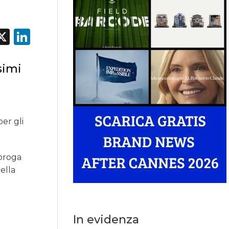
acebook
X
LinkedIn
simi
er gli
roroga
della
In evidenza