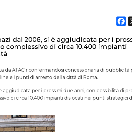
DATI
F
RICERCHE
pazi dal 2006, si è aggiudicata per i pros
PREVISIONI/SCENARI
o complessivo di circa 10.400 impianti
ttà
NORMATIVE
tta da ATAC riconfermandosi concessionaria di pubblicità p
TREND
ine e i punti di arresto della città di Roma.
CASE HISTORY
 aggiudicata per i prossimi due anni, con possibilità di p
ivo di circa 10.400 impianti dislocati nei punti strategici 
OPINIONI