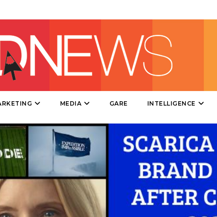
SPONSOR
DESIGN
EVENTI
MOBILE
PROMOZIONI
ARKETING
MEDIA
GARE
INTELLIGENCE
PRODOTTI
PUNTI VENDITA
CSR