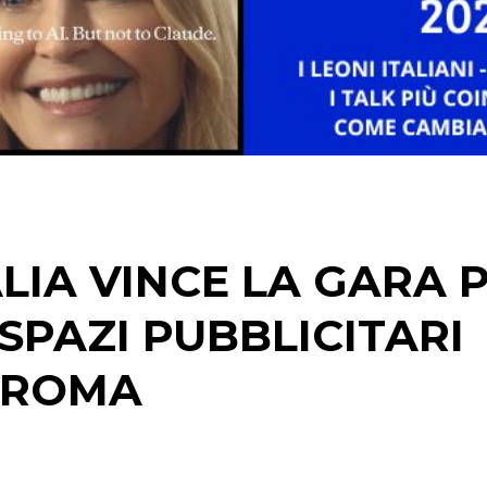
STRATEGIE
CINEMA
DIGITALE
EDITORIA
LIA VINCE LA GARA 
ESTERNA
SPAZI PUBBLICITARI
RADIO / AUDIO
I ROMA
TV