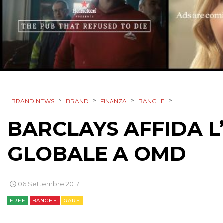
>
>
>
>
BRAND NEWS
BRAND
FINANZA
BANCHE
BARCLAYS AFFIDA L
GLOBALE A OMD
06 Settembre 2017
FREE
BANCHE
GARE