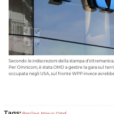
Secondo le indiscrezioni della stampa d’oltremanica, il
Per Omnicom, è stata OMD a gestire la gara sul terr
occupata negli USA, sul fronte WPP invece avrebbe 
Tags:
Barclays
,
Maxus
,
Omd