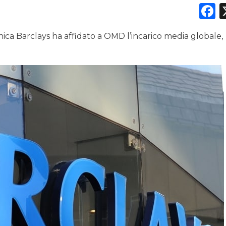
F
nica Barclays ha affidato a OMD l’incarico media globale,
DATI
RICERCHE
PREVISIONI/SCENARI
NORMATIVE
TREND
CASE HISTORY
OPINIONI