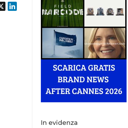
acebook
X
LinkedIn
In evidenza