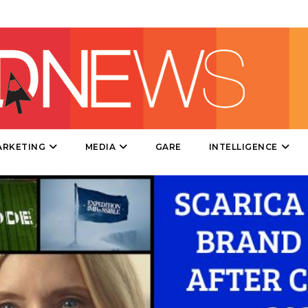
DIRECT
SPONSOR
DESIGN
EVENTI
MOBILE
ARKETING
MEDIA
GARE
INTELLIGENCE
PROMOZIONI
PRODOTTI
PUNTI VENDITA
CSR