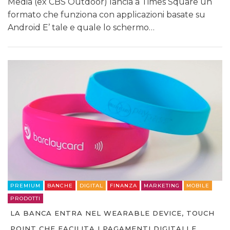
Media (ex CBS Outdoor) lancia a Times Square un
formato che funziona con applicazioni basate su
Android E’ tale e quale lo schermo…
PREMIUM
BANCHE
DIGITAL
FINANZA
MARKETING
MOBILE
PRODOTTI
LA BANCA ENTRA NEL WEARABLE DEVICE, TOUCH
POINT CHE FACILITA I PAGAMENTI DIGITALI E