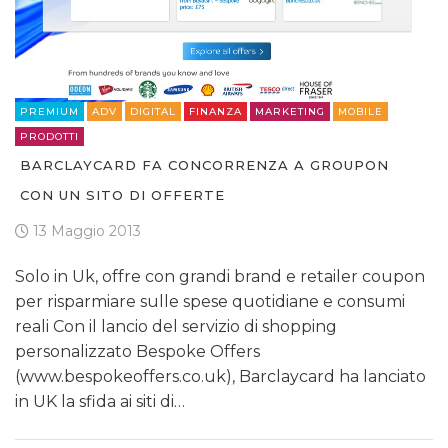
PREMIUM
ADV
DIGITAL
FINANZA
MARKETING
MOBILE
PRODOTTI
BARCLAYCARD FA CONCORRENZA A GROUPON
CON UN SITO DI OFFERTE
13 Maggio 2013
Solo in Uk, offre con grandi brand e retailer coupon
per risparmiare sulle spese quotidiane e consumi
reali Con il lancio del servizio di shopping
personalizzato Bespoke Offers
(www.bespokeoffers.co.uk), Barclaycard ha lanciato
in UK la sfida ai siti di…