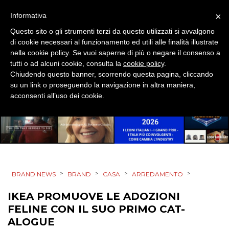
×
RICERCHE
Informativa
Questo sito o gli strumenti terzi da questo utilizzati si avvalgono
PREVISIONI/SCENARI
di cookie necessari al funzionamento ed utili alle finalità illustrate
nella cookie policy. Se vuoi saperne di più o negare il consenso a
NORMATIVE
tutti o ad alcuni cookie, consulta la
cookie policy
.
Chiudendo questo banner, scorrendo questa pagina, cliccando
su un link o proseguendo la navigazione in altra maniera,
TREND
acconsenti all’uso dei cookie.
CASE HISTORY
OPINIONI
>
>
>
>
BRAND NEWS
BRAND
CASA
ARREDAMENTO
IKEA PROMUOVE LE ADOZIONI
FELINE CON IL SUO PRIMO CAT-
ALOGUE