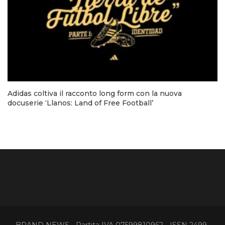
Adidas coltiva il racconto long form con la nuova
docuserie ‘Llanos: Land of Free Football’
BRAND NEWS - Partita IVA 07599810962 - ISSN 2499-