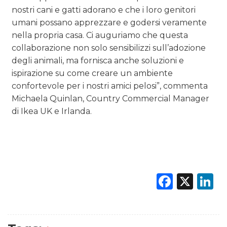
nostri cani e gatti adorano e che i loro genitori
umani possano apprezzare e godersi veramente
nella propria casa. Ci auguriamo che questa
collaborazione non solo sensibilizzi sull’adozione
degli animali, ma fornisca anche soluzioni e
ispirazione su come creare un ambiente
confortevole per i nostri amici pelosi”, commenta
Michaela Quinlan, Country Commercial Manager
di Ikea UK e Irlanda.
Faceb
X
L