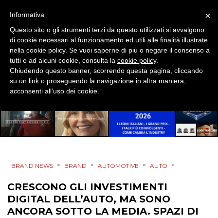
×
Informativa
MOBILE
Questo sito o gli strumenti terzi da questo utilizzati si avvalgono
di cookie necessari al funzionamento ed utili alle finalità illustrate
PROMOZIONI
nella cookie policy. Se vuoi saperne di più o negare il consenso a
tutti o ad alcuni cookie, consulta la
cookie policy
.
Chiudendo questo banner, scorrendo questa pagina, cliccando
su un link o proseguendo la navigazione in altra maniera,
PRODOTTI
acconsenti all’uso dei cookie.
PUNTI VENDITA
CSR
STRATEGIE
>
>
>
>
BRAND NEWS
BRAND
AUTOMOTIVE
AUTO
CRESCONO GLI INVESTIMENTI
DIGITAL DELL’AUTO, MA SONO
CINEMA
ANCORA SOTTO LA MEDIA. SPAZI DI