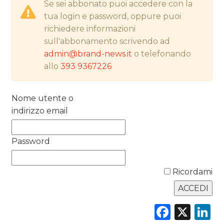
PREVISIONI/SCENARI
Se sei abbonato puoi accedere con la
tua login e password, oppure puoi
NORMATIVE
richiedere informazioni
sull'abbonamento scrivendo ad
TREND
admin@brand-news.it
o telefonando
allo
393 9367226
CASE HISTORY
OPINIONI
Nome utente o
indirizzo email
Password
Ricordami
Faceb
X
L