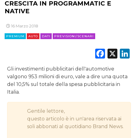
CRESCITA IN PROGRAMMATIC E
DIGITALE
NATIVE
EDITORIA
16 Marzo 2018
ESTERNA
PREMIUM
AUTO
DATI
PREVISIONI/SCENARI
Faceb
X
L
RADIO / AUDIO
TV
Gli investimenti pubblicitari dell'automotive
valgono 953 milioni di euro, vale a dire una quota
del 10,5% sul totale della spesa pubblicitaria in
Italia.
DATI
Gentile lettore,
questo articolo è in un'area riservata ai
RICERCHE
soli abbonati al quotidiano Brand News.