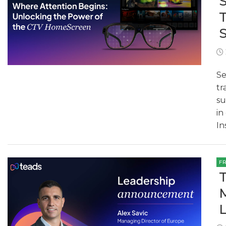
Se
tr
su
in
In
F