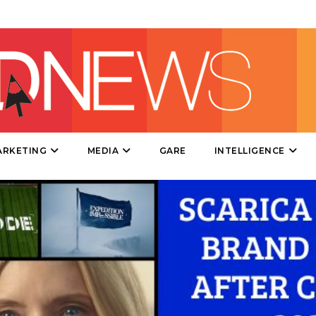
TV
DATI
RICERCHE
ARKETING
MEDIA
GARE
INTELLIGENCE
PREVISIONI/SCENARI
NORMATIVE
TREND
CASE HISTORY
OPINIONI