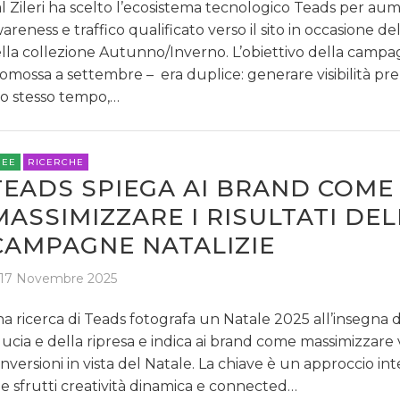
l Zileri ha scelto l’ecosistema tecnologico Teads per au
areness e traffico qualificato verso il sito in occasione del
lla collezione Autunno/Inverno. L’obiettivo della campa
omossa a settembre – era duplice: generare visibilità pr
lo stesso tempo,…
REE
RICERCHE
TEADS SPIEGA AI BRAND COME
MASSIMIZZARE I RISULTATI DEL
CAMPAGNE NATALIZIE
17 Novembre 2025
a ricerca di Teads fotografa un Natale 2025 all’insegna d
ducia e della ripresa e indica ai brand come massimizzare vi
nversioni in vista del Natale. La chiave è un approccio in
e sfrutti creatività dinamica e connected…