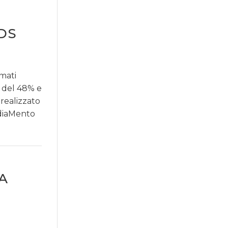
DS
mati
e del 48% e
realizzato
ediaMento
A