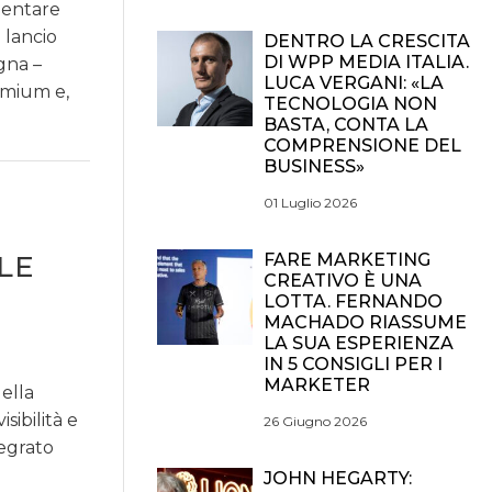
mentare
 lancio
DENTRO LA CRESCITA
DI WPP MEDIA ITALIA.
gna –
LUCA VERGANI: «LA
emium e,
TECNOLOGIA NON
BASTA, CONTA LA
COMPRENSIONE DEL
BUSINESS»
01 Luglio 2026
LE
FARE MARKETING
CREATIVO È UNA
LOTTA. FERNANDO
MACHADO RIASSUME
LA SUA ESPERIENZA
IN 5 CONSIGLI PER I
MARKETER
ella
sibilità e
26 Giugno 2026
tegrato
JOHN HEGARTY: