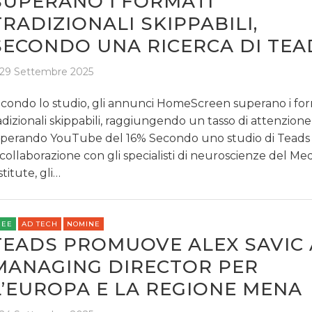
SUPERANO I FORMATI
TRADIZIONALI SKIPPABILI,
SECONDO UNA RICERCA DI TEA
29 Settembre 2025
condo lo studio, gli annunci HomeScreen superano i for
adizionali skippabili, raggiungendo un tasso di attenzion
perando YouTube del 16% Secondo uno studio di Teads 
 collaborazione con gli specialisti di neuroscienze del M
stitute, gli…
REE
AD TECH
NOMINE
TEADS PROMUOVE ALEX SAVIC 
MANAGING DIRECTOR PER
L’EUROPA E LA REGIONE MENA