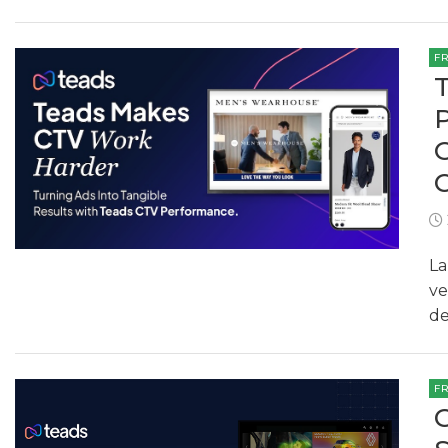
F
La
ve
de
F