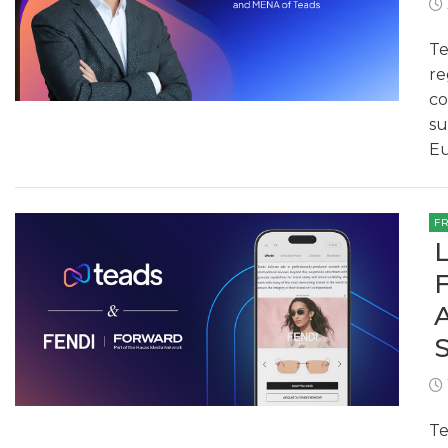
Te
re
co
su
Eu
F
Te