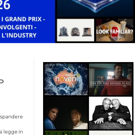
P
espandere
a
i legge in