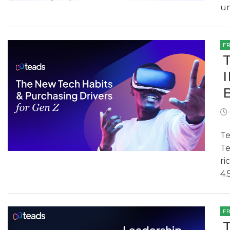
un
F
Te
Te
ri
4.
F