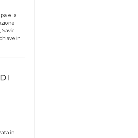
pa e la
azione
, Savic
chiave in
DI
zata in