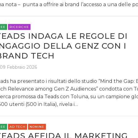
a nota – punta a offrire ai brand l’accesso a una delle po
REE
RICERCHE
TEADS INDAGA LE REGOLE DI
INGAGGIO DELLA GENZ CON I
BRAND TECH
09 Febbraio 2026
ads ha presentato i risultati dello studio “Mind the Gap: 
ch Relevance among Gen Z Audiences” condotta con T
cerca promossa da Teads con Toluna, su un campione glo
500 utenti (500 in Italia), rivela i…
REE
AD TECH
NOMINE
TEADS AFFIDA IL MARKETING