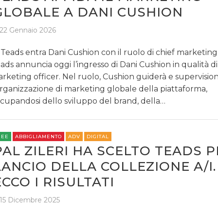
GLOBALE A DANI CUSHION
22 Gennaio 2026
 Teads entra Dani Cushion con il ruolo di chief marketing
ads annuncia oggi l’ingresso di Dani Cushion in qualità di
rketing officer. Nel ruolo, Cushion guiderà e supervisio
organizzazione di marketing globale della piattaforma,
cupandosi dello sviluppo del brand, della…
REE
ABBIGLIAMENTO
ADV
DIGITAL
PAL ZILERI HA SCELTO TEADS P
LANCIO DELLA COLLEZIONE A/I.
ECCO I RISULTATI
15 Dicembre 2025