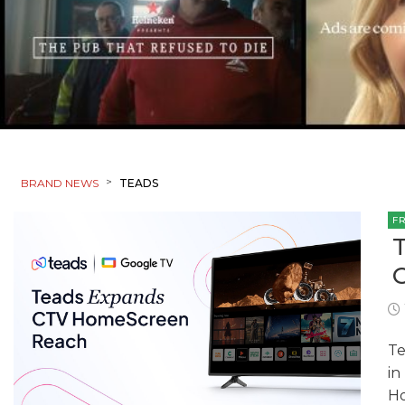
>
BRAND NEWS
TEADS
F
Te
in
Ho