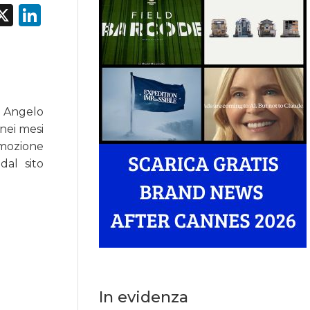
acebook
X
LinkedIn
ri Angelo
 nei mesi
omozione
dal sito
In evidenza