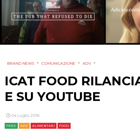
>
>
>
BRAND NEWS
COMUNICAZIONE
ADV
ICAT FOOD RILANCI
E SU YOUTUBE
04 Luglio 2016
FREE
ADV
ALIMENTARI
FOOD