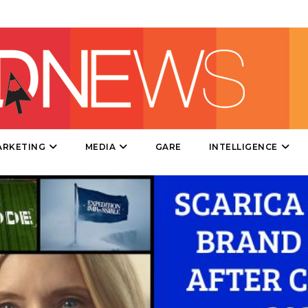
DIRECT
SPONSOR
DESIGN
EVENTI
MOBILE
ARKETING
MEDIA
GARE
INTELLIGENCE
PROMOZIONI
PRODOTTI
PUNTI VENDITA
CSR