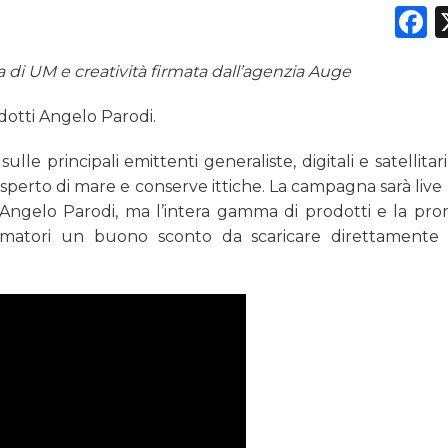
F
a di UM e creatività firmata dall’agenzia Auge
DATI
dotti Angelo Parodi.
RICERCHE
le principali emittenti generaliste, digitali e satellita
esperto di mare e conserve ittiche. La campagna sarà live
PREVISIONI/SCENARI
 Angelo Parodi, ma l’intera gamma di prodotti e la pr
NORMATIVE
nsumatori un buono sconto da scaricare direttamente 
TREND
CASE HISTORY
OPINIONI