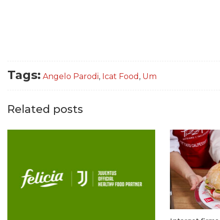
Tags:
Angelo Parodi
,
Icat Food
,
Um
Related posts