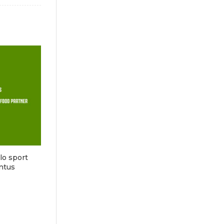
llo sport
ntus