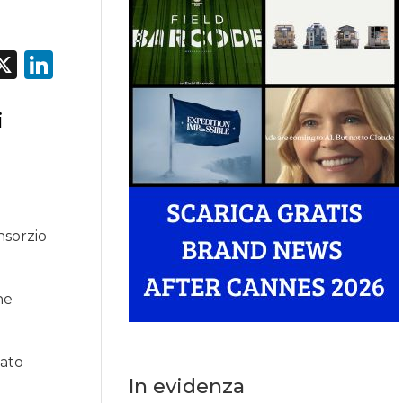
acebook
X
LinkedIn
i
nsorzio
he
cato
In evidenza