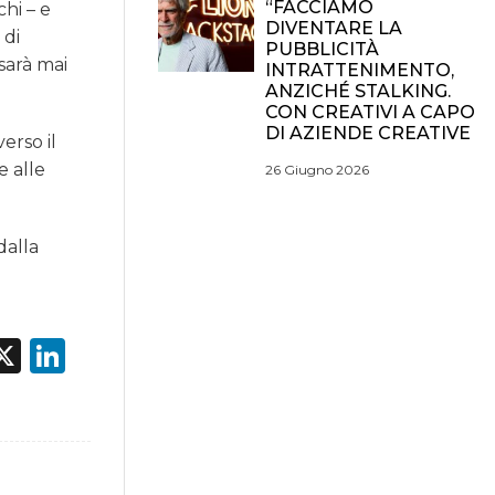
“FACCIAMO
chi – e
DIVENTARE LA
 di
PUBBLICITÀ
sarà mai
INTRATTENIMENTO,
ANZICHÉ STALKING.
CON CREATIVI A CAPO
DI AZIENDE CREATIVE
erso il
e alle
26 Giugno 2026
dalla
a
acebook
X
LinkedIn