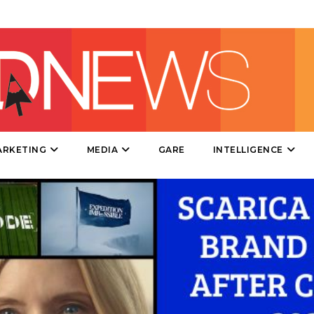
PUNTI VENDITA
CSR
STRATEGIE
CINEMA
ARKETING
MEDIA
GARE
INTELLIGENCE
DIGITALE
EDITORIA
ESTERNA
RADIO / AUDIO
TV