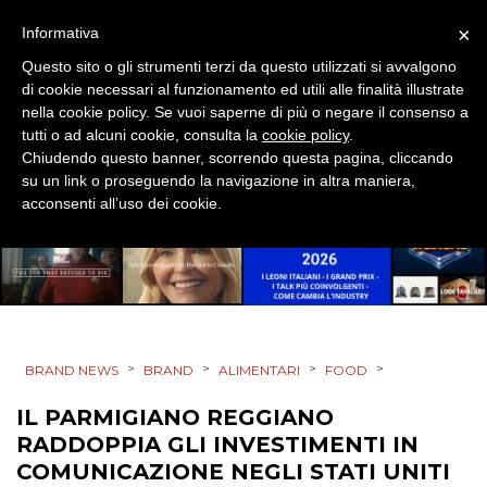
CSR
×
Informativa
Questo sito o gli strumenti terzi da questo utilizzati si avvalgono
STRATEGIE
di cookie necessari al funzionamento ed utili alle finalità illustrate
nella cookie policy. Se vuoi saperne di più o negare il consenso a
tutti o ad alcuni cookie, consulta la
cookie policy
.
Chiudendo questo banner, scorrendo questa pagina, cliccando
CINEMA
su un link o proseguendo la navigazione in altra maniera,
acconsenti all’uso dei cookie.
DIGITALE
EDITORIA
ESTERNA
>
>
>
>
BRAND NEWS
BRAND
ALIMENTARI
FOOD
RADIO / AUDIO
IL PARMIGIANO REGGIANO
TV
RADDOPPIA GLI INVESTIMENTI IN
COMUNICAZIONE NEGLI STATI UNITI