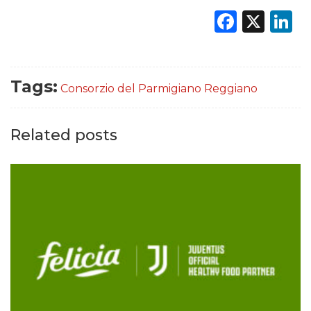
Faceb
X
L
Tags:
Consorzio del Parmigiano Reggiano
Related posts