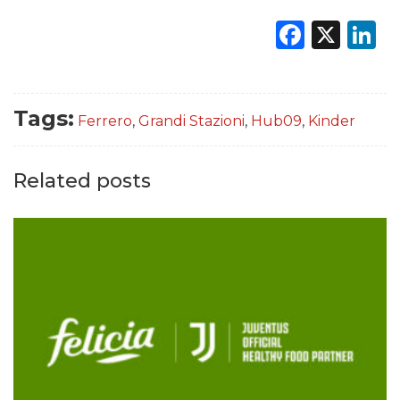
Faceb
X
L
Tags:
Ferrero
,
Grandi Stazioni
,
Hub09
,
Kinder
Related posts