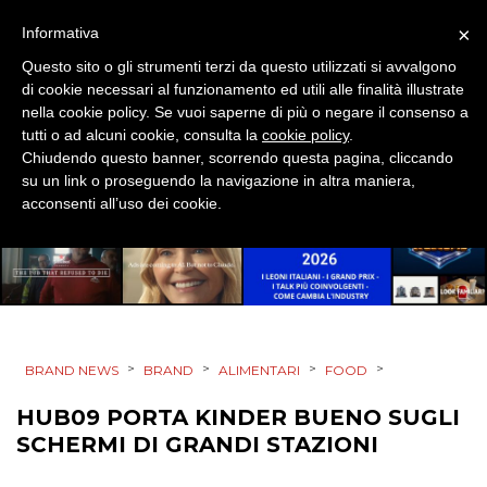
DIGITALE
×
Informativa
EDITORIA
Questo sito o gli strumenti terzi da questo utilizzati si avvalgono
di cookie necessari al funzionamento ed utili alle finalità illustrate
ESTERNA
nella cookie policy. Se vuoi saperne di più o negare il consenso a
tutti o ad alcuni cookie, consulta la
cookie policy
.
Chiudendo questo banner, scorrendo questa pagina, cliccando
RADIO / AUDIO
su un link o proseguendo la navigazione in altra maniera,
acconsenti all’uso dei cookie.
TV
>
>
>
>
BRAND NEWS
BRAND
ALIMENTARI
FOOD
DATI
HUB09 PORTA KINDER BUENO SUGLI
RICERCHE
SCHERMI DI GRANDI STAZIONI
PREVISIONI/SCENARI