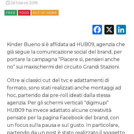
26 Marzo 2019
NORMATIVE
FREE
FOOD
OUT OF HOME
TREND
Faceb
X
L
CASE HISTORY
Kinder Bueno si è affidata ad HUB09, agenzia che
già segue la comunicazione social del brand, per
OPINIONI
portare la campagna “Piacere sì, pensieri anche
no” sui maxischermi del circuito Grandi Stazioni.
Oltre ai classici cut del tvc e adattamenti di
formato, sono stati realizzati anche montaggi ad
hoc, partendo dai pre-roll ideati dalla stessa
agenzia. Per gli schermi verticali “digimupi”
HUB09 ha invece adattato alcune creatività
pensate per la pagina Facebook del brand, con
un focus sulla pausa e sul gusto. In particolare,
partendo da un post è stato realizzato il soggetto