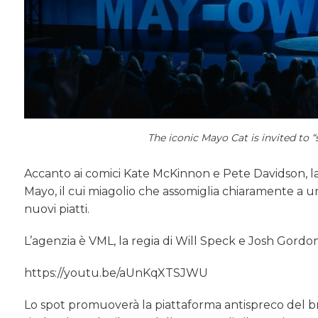
The iconic Mayo Cat is invited to
Accanto ai comici Kate McKinnon e Pete Davidson, la 
Mayo, il cui miagolio che assomiglia chiaramente a una
nuovi piatti.
L’agenzia è VML, la regia di Will Speck e Josh Gordon
https://youtu.be/aUnKqXTSJWU
Lo spot promuoverà la piattaforma antispreco del b