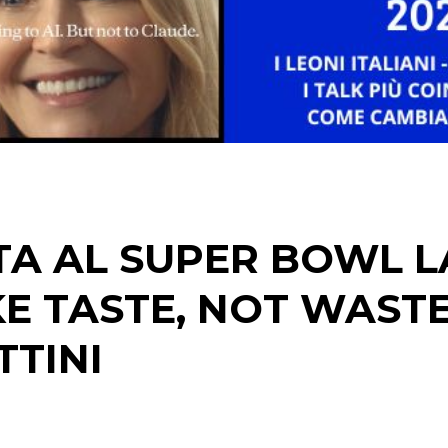
DATI
RICERCHE
PREVISIONI/SCENARI
NORMATIVE
TA AL SUPER BOWL L
TREND
E TASTE, NOT WASTE
CASE HISTORY
TTINI
OPINIONI