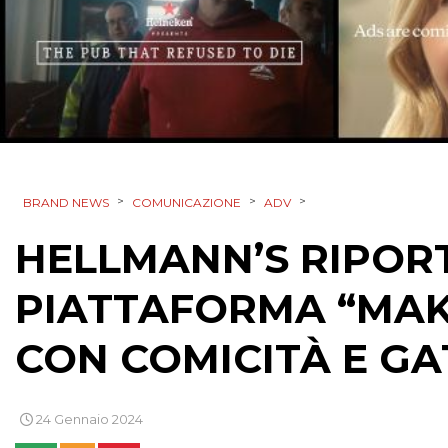
>
>
>
BRAND NEWS
COMUNICAZIONE
ADV
HELLMANN’S RIPOR
PIATTAFORMA “MAK
CON COMICITÀ E GA
24 Gennaio 2024