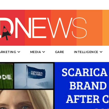
STRATEGIE
CINEMA
DIGITALE
ARKETING
MEDIA
GARE
INTELLIGENCE
EDITORIA
ESTERNA
RADIO / AUDIO
TV