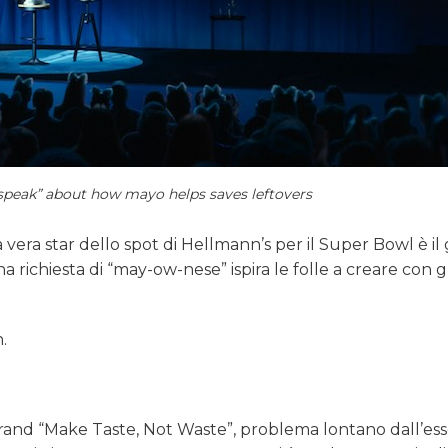
 “speak” about how mayo helps saves leftovers
vera star dello spot di Hellmann’s per il Super Bowl è il
 richiesta di “may-ow-nese” ispira le folle a creare con g
.
rand “Make Taste, Not Waste”, problema lontano dall’es