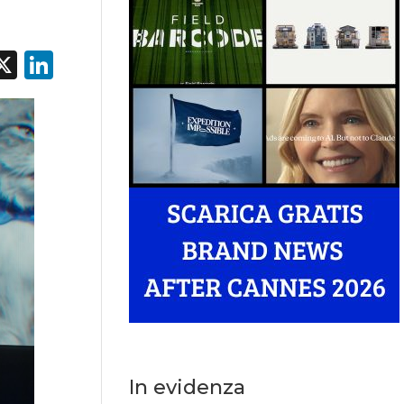
acebook
X
LinkedIn
In evidenza