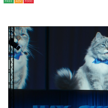
FREE
ADV
FOOD