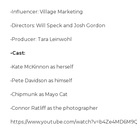
•Influencer: Village Marketing
•Directors: Will Speck and Josh Gordon
•Producer: Tara Leinwohl
•Cast:
•Kate McKinnon as herself
•Pete Davidson as himself
•Chipmunk as Mayo Cat
•Connor Ratliff as the photographer
https://www.youtube.com/watch?v=b4Ze4MD6M9