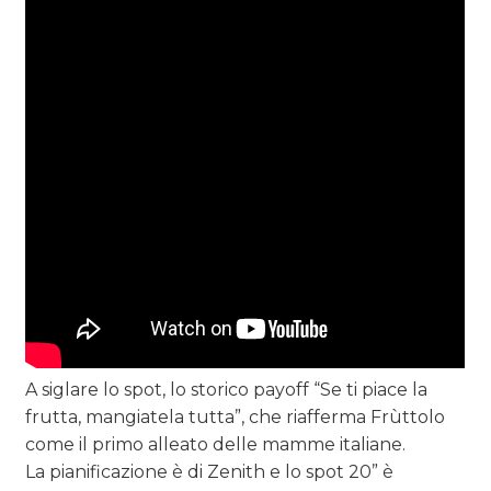
A siglare lo spot, lo storico payoff “Se ti piace la
frutta, mangiatela tutta”, che riafferma Frùttolo
come il primo alleato delle mamme italiane.
La pianificazione è di Zenith e lo spot 20” è