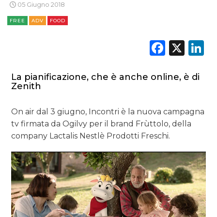
05 Giugno 2018
OPINIONI
FREE
ADV
FOOD
Faceb
X
L
La pianificazione, che è anche online, è di
Zenith
On air dal 3 giugno, Incontri è la nuova campagna
tv firmata da Ogilvy per il brand Frùttolo, della
company Lactalis Nestlè Prodotti Freschi.