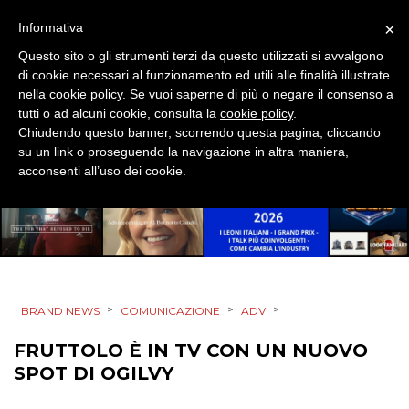
×
Informativa
TV
Questo sito o gli strumenti terzi da questo utilizzati si avvalgono
di cookie necessari al funzionamento ed utili alle finalità illustrate
nella cookie policy. Se vuoi saperne di più o negare il consenso a
tutti o ad alcuni cookie, consulta la
cookie policy
.
Chiudendo questo banner, scorrendo questa pagina, cliccando
su un link o proseguendo la navigazione in altra maniera,
acconsenti all’uso dei cookie.
DATI
RICERCHE
PREVISIONI/SCENARI
NORMATIVE
>
>
>
BRAND NEWS
COMUNICAZIONE
ADV
TREND
FRUTTOLO È IN TV CON UN NUOVO
SPOT DI OGILVY
CASE HISTORY