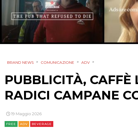
>
>
>
BRAND NEWS
COMUNICAZIONE
ADV
PUBBLICITÀ, CAFFÈ
RADICI CAMPANE CO
19 Maggio 2026
FREE
ADV
BEVERAGE