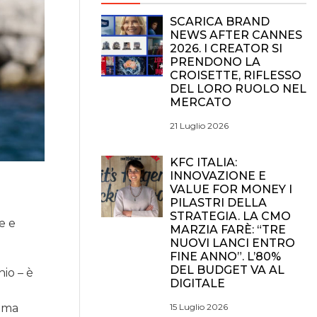
SCARICA BRAND
NEWS AFTER CANNES
2026. I CREATOR SI
PRENDONO LA
CROISETTE, RIFLESSO
DEL LORO RUOLO NEL
MERCATO
21 Luglio 2026
KFC ITALIA:
INNOVAZIONE E
VALUE FOR MONEY I
PILASTRI DELLA
STRATEGIA. LA CMO
e e
MARZIA FARÈ: “TRE
NUOVI LANCI ENTRO
FINE ANNO”. L’80%
DEL BUDGET VA AL
hio – è
DIGITALE
o ma
15 Luglio 2026