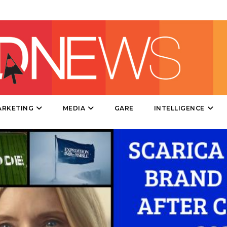
CINEMA
DIGITALE
EDITORIA
ARKETING
MEDIA
GARE
INTELLIGENCE
ESTERNA
RADIO / AUDIO
TV