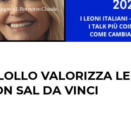
DATI
RICERCHE
PREVISIONI/SCENARI
NORMATIVE
TREND
 LOLLO VALORIZZA LE
CASE HISTORY
N SAL DA VINCI
OPINIONI