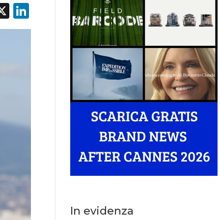
acebook
X
LinkedIn
In evidenza