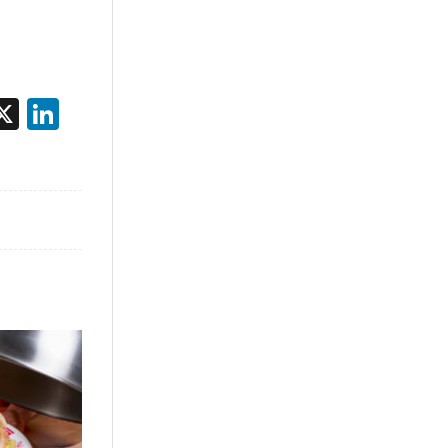
acebook
X
LinkedIn