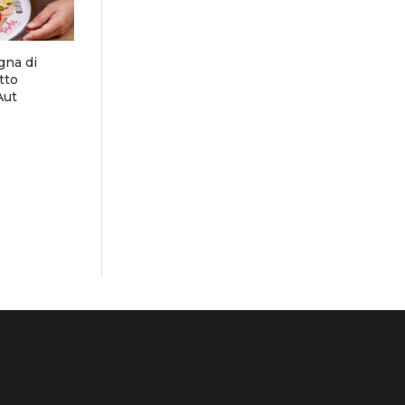
gna di
tto
Aut