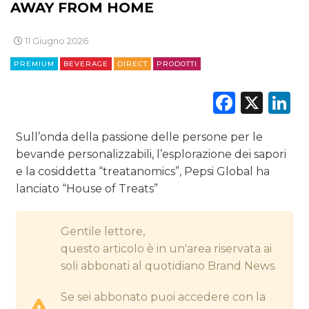
AWAY FROM HOME
CINEMA
11 Giugno 2026
DIGITALE
PREMIUM
BEVERAGE
DIRECT
PRODOTTI
EDITORIA
Faceb
X
L
ESTERNA
Sull’onda della passione delle persone per le
RADIO / AUDIO
bevande personalizzabili, l’esplorazione dei sapori
e la cosiddetta “treatanomics”, Pepsi Global ha
TV
lanciato “House of Treats”
Gentile lettore,
questo articolo è in un'area riservata ai
soli abbonati al quotidiano Brand News.
DATI
Se sei abbonato puoi accedere con la
RICERCHE