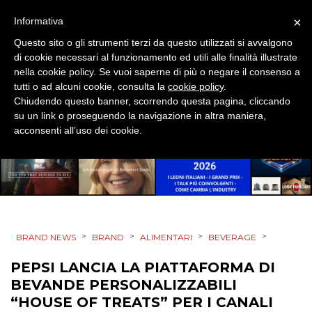
EVENTI
×
Informativa
Questo sito o gli strumenti terzi da questo utilizzati si avvalgono
MOBILE
di cookie necessari al funzionamento ed utili alle finalità illustrate
nella cookie policy. Se vuoi saperne di più o negare il consenso a
PROMOZIONI
tutti o ad alcuni cookie, consulta la
cookie policy
.
Chiudendo questo banner, scorrendo questa pagina, cliccando
su un link o proseguendo la navigazione in altra maniera,
acconsenti all’uso dei cookie.
PRODOTTI
PUNTI VENDITA
CSR
>
>
>
>
BRAND NEWS
BRAND
ALIMENTARI
BEVERAGE
STRATEGIE
PEPSI LANCIA LA PIATTAFORMA DI
BEVANDE PERSONALIZZABILI
“HOUSE OF TREATS” PER I CANALI