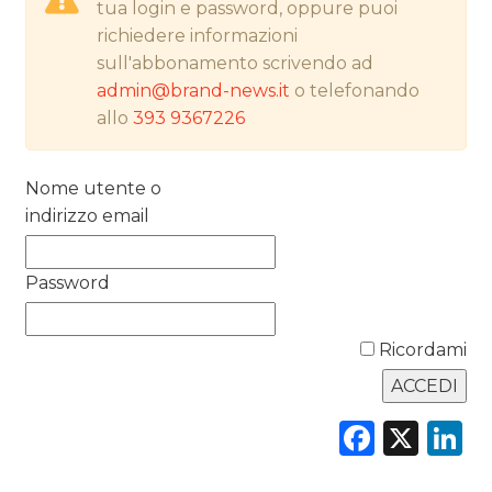
tua login e password, oppure puoi
richiedere informazioni
PREVISIONI/SCENARI
sull'abbonamento scrivendo ad
admin@brand-news.it
o telefonando
NORMATIVE
allo
393 9367226
TREND
Nome utente o
CASE HISTORY
indirizzo email
OPINIONI
Password
Ricordami
Faceb
X
L