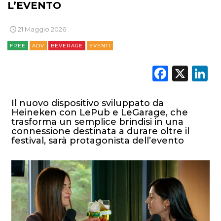
L’EVENTO
21 Maggio 2026
FREE
ADV
BEVERAGE
EVENTI
Faceb
X
L
Il nuovo dispositivo sviluppato da
Heineken con LePub e LeGarage, che
trasforma un semplice brindisi in una
connessione destinata a durare oltre il
festival, sarà protagonista dell’evento