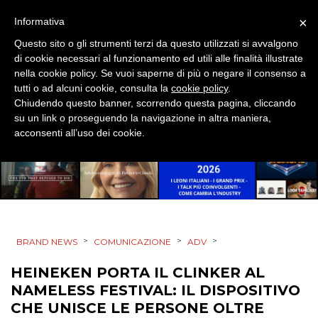
×
Informativa
Questo sito o gli strumenti terzi da questo utilizzati si avvalgono
di cookie necessari al funzionamento ed utili alle finalità illustrate
nella cookie policy. Se vuoi saperne di più o negare il consenso a
tutti o ad alcuni cookie, consulta la
cookie policy
.
Chiudendo questo banner, scorrendo questa pagina, cliccando
DATI
su un link o proseguendo la navigazione in altra maniera,
acconsenti all’uso dei cookie.
RICERCHE
PREVISIONI/SCENARI
NORMATIVE
TREND
>
>
>
BRAND NEWS
COMUNICAZIONE
ADV
HEINEKEN PORTA IL CLINKER AL
CASE HISTORY
NAMELESS FESTIVAL: IL DISPOSITIVO
OPINIONI
CHE UNISCE LE PERSONE OLTRE