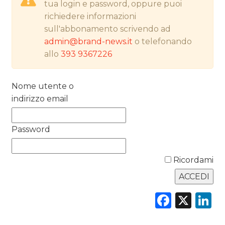
tua login e password, oppure puoi
richiedere informazioni
NORMATIVE
sull'abbonamento scrivendo ad
admin@brand-news.it
o telefonando
TREND
allo
393 9367226
CASE HISTORY
Nome utente o
OPINIONI
indirizzo email
Password
Ricordami
Faceb
X
L