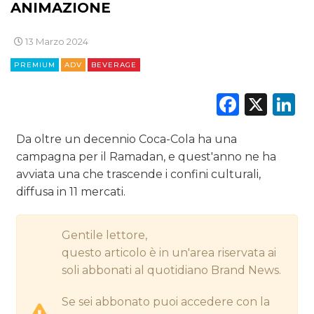
ANIMAZIONE
DIGITALE
EDITORIA
13 Marzo 2024
PREMIUM
ADV
BEVERAGE
ESTERNA
Faceb
X
L
RADIO / AUDIO
Da oltre un decennio Coca-Cola ha una
TV
campagna per il Ramadan, e quest'anno ne ha
avviata una che trascende i confini culturali,
diffusa in 11 mercati.
Gentile lettore,
DATI
questo articolo è in un'area riservata ai
soli abbonati al quotidiano Brand News.
RICERCHE
Se sei abbonato puoi accedere con la
PREVISIONI/SCENARI