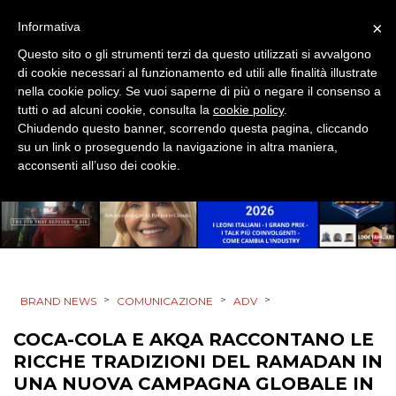
MOBILE
×
Informativa
Questo sito o gli strumenti terzi da questo utilizzati si avvalgono
PROMOZIONI
di cookie necessari al funzionamento ed utili alle finalità illustrate
nella cookie policy. Se vuoi saperne di più o negare il consenso a
tutti o ad alcuni cookie, consulta la
cookie policy
.
Chiudendo questo banner, scorrendo questa pagina, cliccando
su un link o proseguendo la navigazione in altra maniera,
PRODOTTI
acconsenti all’uso dei cookie.
PUNTI VENDITA
CSR
STRATEGIE
>
>
>
BRAND NEWS
COMUNICAZIONE
ADV
COCA-COLA E AKQA RACCONTANO LE
RICCHE TRADIZIONI DEL RAMADAN IN
CINEMA
UNA NUOVA CAMPAGNA GLOBALE IN