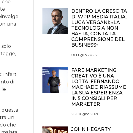
a che
ate
DENTRO LA CRESCITA
coinvolge
DI WPP MEDIA ITALIA.
LUCA VERGANI: «LA
con una
TECNOLOGIA NON
BASTA, CONTA LA
,
COMPRENSIONE DEL
BUSINESS»
 solo
rotegge,
01 Luglio 2026
FARE MARKETING
 inferti
CREATIVO È UNA
LOTTA. FERNANDO
unto di
MACHADO RIASSUME
 le
LA SUA ESPERIENZA
IN 5 CONSIGLI PER I
MARKETER
hé questa
26 Giugno 2026
stra un
ndo che
JOHN HEGARTY:
 malata: