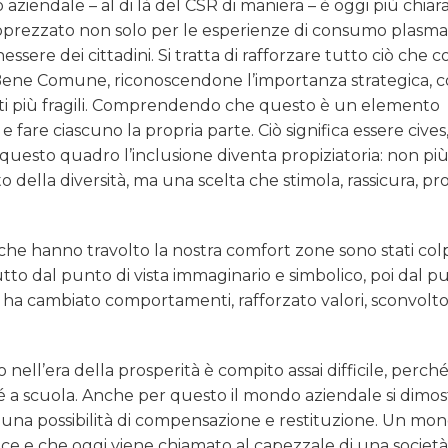
aziendale – al di là del CSR di maniera – è oggi più chiar
 apprezzato non solo per le esperienze di consumo plasm
sere dei cittadini. Si tratta di rafforzare tutto ciò che 
ene Comune, riconoscendone l’importanza strategica, 
etti più fragili. Comprendendo che questo è un elemento
e fare ciascuno la propria parte. Ciò significa essere cives
In questo quadro l’inclusione diventa propiziatoria: non più
to della diversità, ma una scelta che stimola, rassicura, p
che hanno travolto la nostra comfort zone sono stati colpi
tutto dal punto di vista immaginario e simbolico, poi dal p
tto ha cambiato comportamenti, rafforzato valori, sconvolto
o nell’era della prosperità è compito assai difficile, perc
 né a scuola. Anche per questo il mondo aziendale si dimo
o, una possibilità di compensazione e restituzione. Un mo
ice e che oggi viene chiamato al capezzale di una società