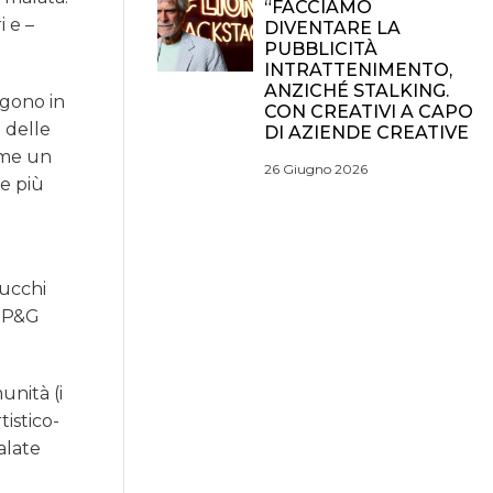
“FACCIAMO
 e –
DIVENTARE LA
PUBBLICITÀ
INTRATTENIMENTO,
ANZICHÉ STALKING.
rgono in
CON CREATIVI A CAPO
i delle
DI AZIENDE CREATIVE
come un
26 Giugno 2026
re più
lucchi
i P&G
unità (i
tistico-
alate