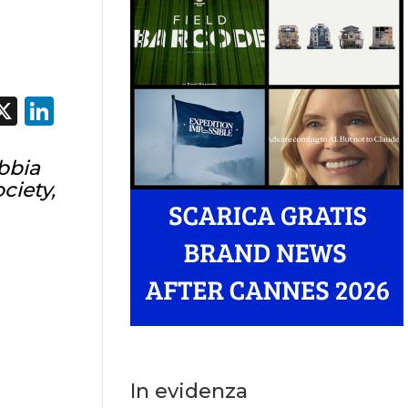
acebook
X
LinkedIn
abbia
ciety,
In evidenza