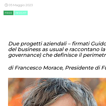
05 Maggio 2023
FREE
INSIGHT
Due progetti aziendali – firmati Guid
del business as usual e raccontano l
governance) che definisce il perimetr
di Francesco Morace, Presidente di 