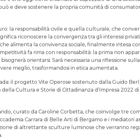
può e deve sostenere la propria comunità di consumatori
uro: la responsabilità civile e quella culturale, che conve
gnifica riconoscere la convergenza tra gli interessi privat
le che alimenta la convivenza sociale, finalmente intesa 
petitività fa rima con responsabilità: la prima non appa
bisognerà orientarsi. Sarà necessaria una riflessione sulla
vere meglio, trasformandosi in etica aumentata.
rada: il progetto Vite Operose sostenuto dalla Guido Ber
 della Cultura e Storie di Cittadinanza d’Impresa 2022 d
lando, curato da Caroline Corbetta, che coinvolge tre com
ccademia Carrara di Belle Arti di Bergamo e i mediatori ar
azione di altrettante sculture luminose che verranno reg
.