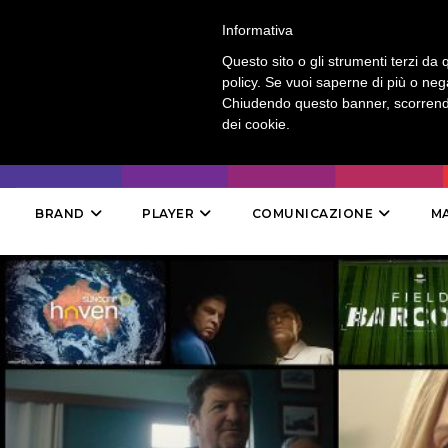
LOGIN
-
CONTATTI
-
ABBONAMENTI
Informativa
Questo sito o gli strumenti terzi da q
policy. Se vuoi saperne di più o neg
Chiudendo questo banner, scorrendo
dei cookie.
BRAND
PLAYER
COMUNICAZIONE
M