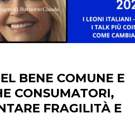
DATI
RICERCHE
PREVISIONI/SCENARI
NORMATIVE
TREND
CASE HISTORY
DEL BENE COMUNE E
OPINIONI
CHE CONSUMATORI,
NTARE FRAGILITÀ E