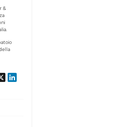
r &
nza
oni
lia.
batoio
della
acebook
X
LinkedIn