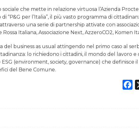
 sociale che mette in relazione virtuosa l’Azienda Procte
to di “P&G per l’Italia”, il più vasto programma di cittadina
attraverso una serie di partnership attivate con associazi
e Rossa Italiana, Associazione Next, AzzeroCO2, Komen Ita
bia del business as usual attingendo nel primo caso al ser
tadinanza: lo richiedono i cittadini, il mondo del lavoro e 
ESG (environment, society, governance) che definisce il
efici del Bene Comune.
F