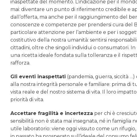
inaspettate del momento. L’indicazione per il mondo 
mai: diventare un punto di riferimento credibile e
dall’offerta, ma anche per il raggiungimento del benes
conoscenze e competenze per prendersi cura del B
particolare attenzione per l’ambiente e per i sogg
costitutivo della nostra umanità: sentirsi responsabili 
cittadini, oltre che singoli individui o consumatori. 
una ricetta ideale fondata sulla tolleranza e il rispet
rafforza.
Gli eventi inaspettati
(pandemia, guerra, siccità …) 
alla nostra integrità personale e familiare: prima di 
vista reale e del nostro sistema di vita. Il loro impa
priorità di vita.
Accettare fragilità e incertezza
per chi è cresciut
sensibilità non è stata mai insegnata, né in famiglia
utile laboratorio: viene oggi vissuto come un rifugi
in passato ha prosperato sull’ideale del consumo fel