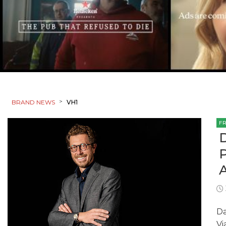
>
BRAND NEWS
VH1
F
Da
Vi