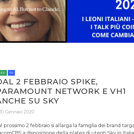
CINEMA
DIGITALE
EDITORIA
ESTERNA
RADIO / AUDIO
TV
REE
TV
DAL 2 FEBBRAIO SPIKE,
PARAMOUNT NETWORK E VH1
ANCHE SU SKY
31 Gennaio 2020
DATI
l prossimo 2 febbraio si allarga la famiglia dei brand targa
acomCBS a disposizione della platea di utenti Sky in Italia