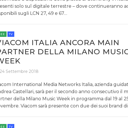
RICERCHE
esenti solo sul digitale terrestre – dove continueranno a
sponibili sugli LCN 27, 49 e 67…
PREVISIONI/SCENARI
NORMATIVE
REE
TV
VIACOM ITALIA ANCORA MAIN
TREND
PARTNER DELLA MILANO MUSI
CASE HISTORY
WEEK
OPINIONI
24 Settembre 2018
acom International Media Networks Italia, azienda guidata
drea Castellari, sarà per il secondo anno consecutivo il 
rtner della Milano Music Week in programma dal 19 al 2
vembre. Viacom sarà presente con due dei suoi brand d
REE
TV