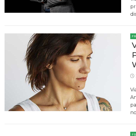
pr
di
F
Vi
An
pa
no
F