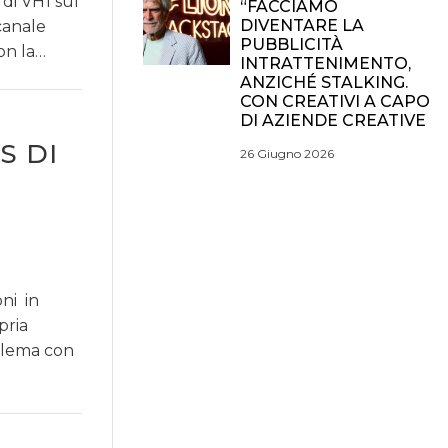
 di VH1 sul
“FACCIAMO
DIVENTARE LA
canale
PUBBLICITÀ
on la…
INTRATTENIMENTO,
ANZICHÉ STALKING.
CON CREATIVI A CAPO
DI AZIENDE CREATIVE
S DI
26 Giugno 2026
oni in
pria
blema con