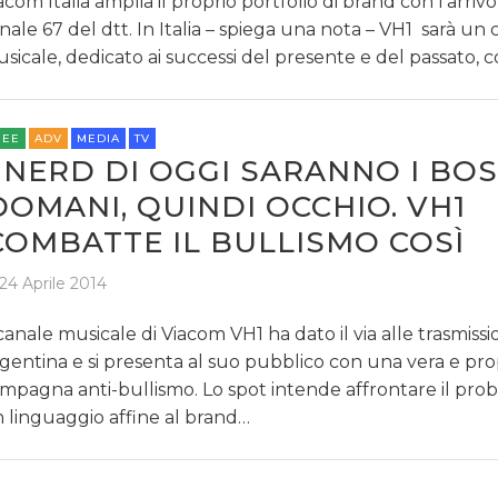
acom Italia amplia il proprio portfolio di brand con l’arrivo
nale 67 del dtt. In Italia – spiega una nota – VH1 sarà un 
sicale, dedicato ai successi del presente e del passato, c
REE
ADV
MEDIA
TV
I NERD DI OGGI SARANNO I BOS
DOMANI, QUINDI OCCHIO. VH1
COMBATTE IL BULLISMO COSÌ
24 Aprile 2014
 canale musicale di Viacom VH1 ha dato il via alle trasmissi
gentina e si presenta al suo pubblico con una vera e pro
mpagna anti-bullismo. Lo spot intende affrontare il pro
 linguaggio affine al brand…