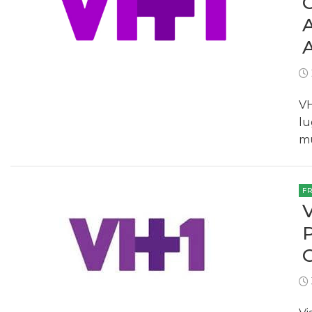
VH
lu
mu
F