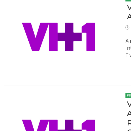
A 
In
Ti
F