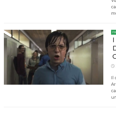
Vi
ca
mu
F
Il
Ar
ca
un