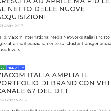
CRESCITA AD APRILE MA PIÙ LE
AL NETTO DELLE NUOVE
ACQUISIZIONI
21 Aprile 2017
1 di Viacom International Media Networks Italia lanciato 
glio afferma il posizionamento sul cluster transgenerazi
sic lovers.
REE
MEDIA
TV
VIACOM ITALIA AMPLIA IL
PORTFOLIO DI BRAND CON VH1
CANALE 67 DEL DTT
30 Giugno 2016