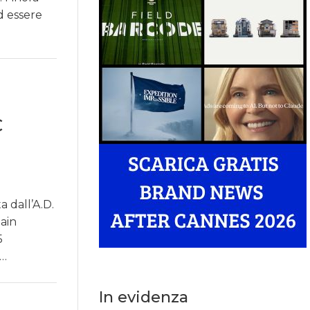
d essere
C
 dall’A.D.
main
5
i…
In evidenza