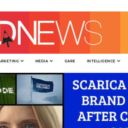
EVENTI
MOBILE
PROMOZIONI
PRODOTTI
ARKETING
MEDIA
GARE
INTELLIGENCE
PUNTI VENDITA
CSR
STRATEGIE