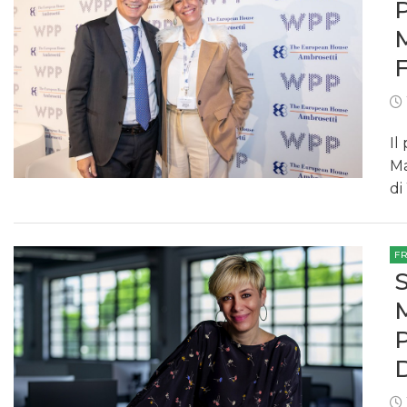
Il
Ma
d
F