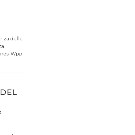
nza delle
za
lanesi Wpp
 DEL
%