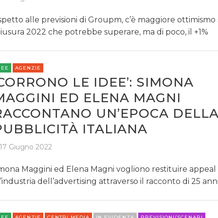
spetto alle previsioni di Groupm, c’è maggiore ottimismo 
iusura 2022 che potrebbe superare, ma di poco, il +1%
REE
AGENZIE
‘CORRONO LE IDEE’: SIMONA
MAGGINI ED ELENA MAGNI
RACCONTANO UN’EPOCA DELL
PUBBLICITÀ ITALIANA
17 Giugno 2022
mona Maggini ed Elena Magni vogliono restituire appeal
l’industria dell’advertising attraverso il racconto di 25 anni
REE
AGENZIE
CENTRI MEDIA
IN EVIDENZA
PREVISIONI/SCENARI