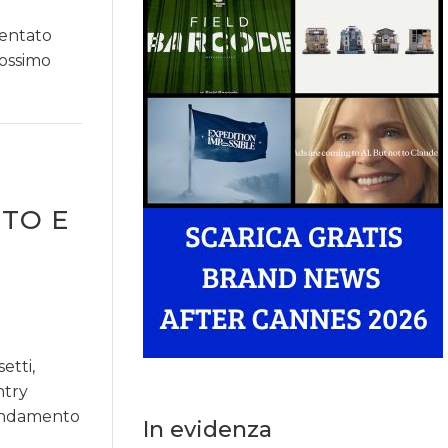
entato
rossimo
TO E
tti,
ntry
’andamento
In evidenza