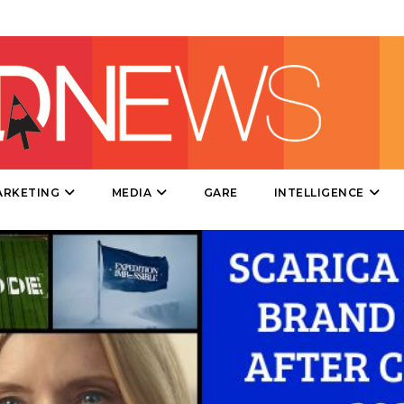
TV
DATI
ARKETING
RICERCHE
MEDIA
GARE
INTELLIGENCE
PREVISIONI/SCENARI
NORMATIVE
TREND
CASE HISTORY