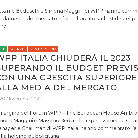
ssimo Beduschi e Simona Maggini di WPP hanno comm
andamento del mercato e fatto il punto sulle sfide del p
nno
REE
AGENZIE
CENTRI MEDIA
WPP ITALIA CHIUDERÀ IL 2023
SUPERANDO IL BUDGET PREVIS
CON UNA CRESCITA SUPERIORE
ALLA MEDIA DEL MERCATO
20 Novembre 2023
margine del Forum WPP – The European House Ambrose
mona Maggini e Massimo Beduschi, rispettivamente Cou
nager e Chairman di WPP Italia, hanno commentato l
lla holding pubblicitaria.