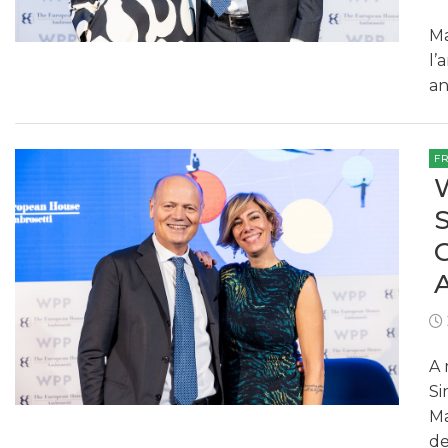
Ma
l’
a
F
A 
Si
Ma
de