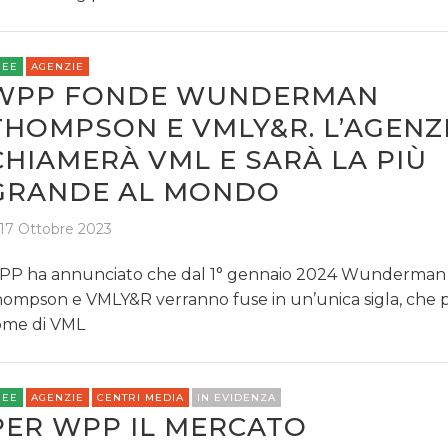
REE
AGENZIE
WPP FONDE WUNDERMAN
THOMPSON E VMLY&R. L’AGENZI
CHIAMERÀ VML E SARÀ LA PIÙ
GRANDE AL MONDO
17 Ottobre 2023
P ha annunciato che dal 1° gennaio 2024 Wunderman
ompson e VMLY&R verranno fuse in un’unica sigla, che p
me di VML
REE
AGENZIE
CENTRI MEDIA
IN EVIDENZA
PER WPP IL MERCATO