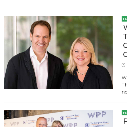
F
WP
Th
no
F