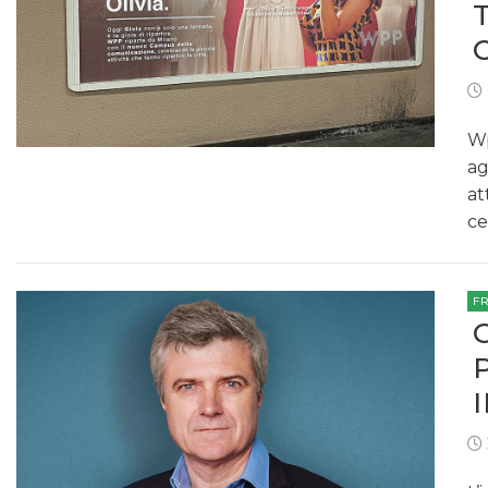
Wp
ag
at
ce
F