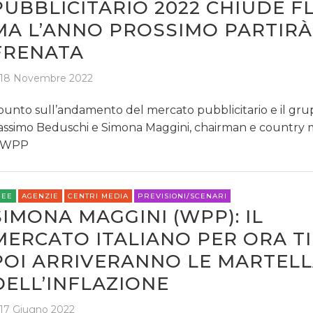
PUBBLICITARIO 2022 CHIUDE FL
MA L’ANNO PROSSIMO PARTIRÀ
FRENATA
18 Novembre 2022
 punto sull’andamento del mercato pubblicitario e il gr
ssimo Beduschi e Simona Maggini, chairman e country
i WPP
REE
AGENZIE
CENTRI MEDIA
PREVISIONI/SCENARI
SIMONA MAGGINI (WPP): IL
MERCATO ITALIANO PER ORA TI
POI ARRIVERANNO LE MARTEL
DELL’INFLAZIONE
17 Giugno 2022