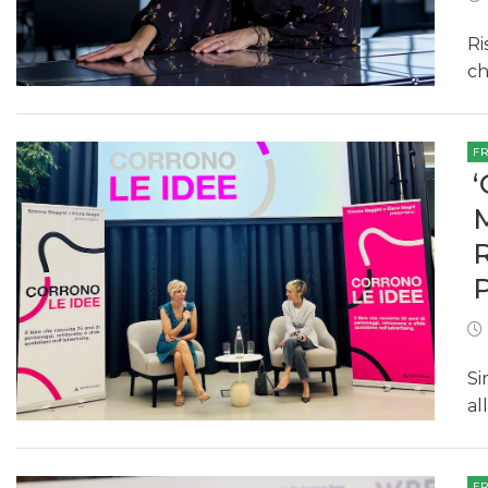
Ri
ch
F
Si
al
F