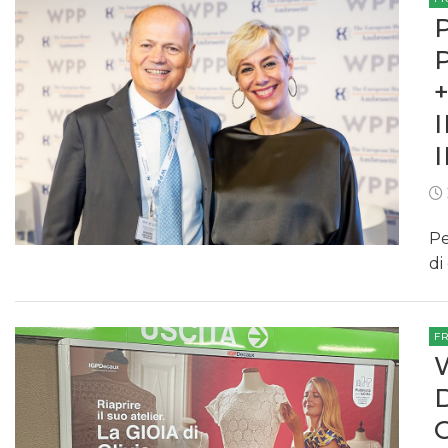
Pe
di
F