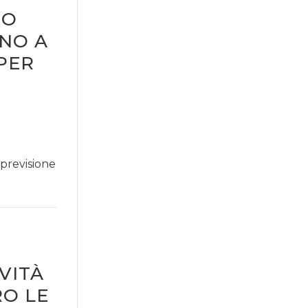
TO
NNO A
 PER
previsione
VITÀ
O LE