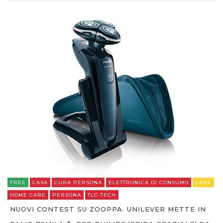
FREE
CASA
CURA PERSONA
ELETTRONICA DI CONSUMO
GARE
HOME CARE
PERSONA
TLC-TECH
NUOVI CONTEST SU ZOOPPA. UNILEVER METTE IN