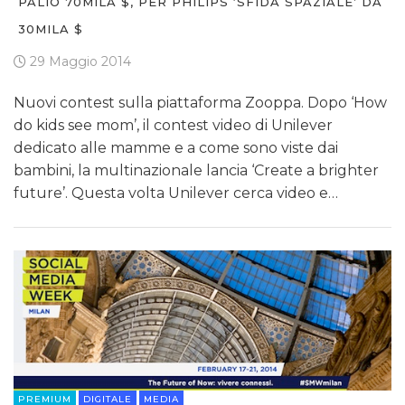
PALIO 70MILA $, PER PHILIPS ‘SFIDA SPAZIALE’ DA
30MILA $
29 Maggio 2014
Nuovi contest sulla piattaforma Zooppa. Dopo ‘How
do kids see mom’, il contest video di Unilever
dedicato alle mamme e a come sono viste dai
bambini, la multinazionale lancia ‘Create a brighter
future’. Questa volta Unilever cerca video e…
PREMIUM
DIGITALE
MEDIA