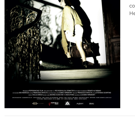
co
He