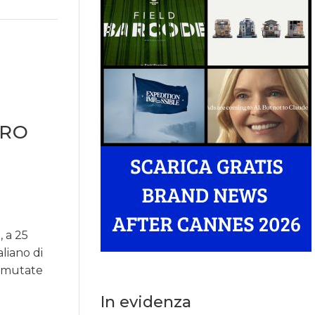
A
ORO
 a 25
liano di
e mutate
In evidenza