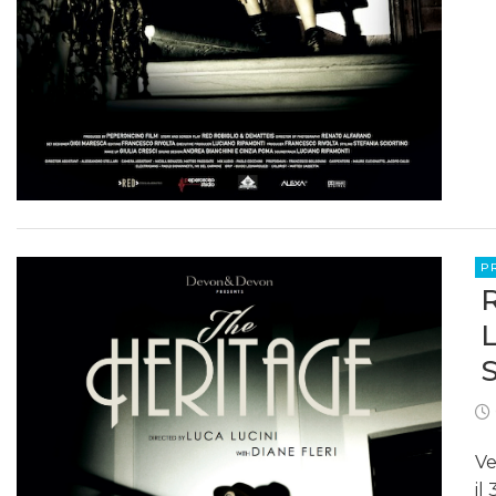
P
Ve
il