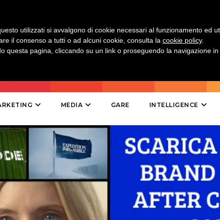
DIRECT
SPONSOR
uesto utilizzati si avvalgono di cookie necessari al funzionamento ed utili 
are il consenso a tutti o ad alcuni cookie, consulta la
cookie policy
.
 questa pagina, cliccando su un link o proseguendo la navigazione in a
DESIGN
EVENTI
MOBILE
ARKETING
MEDIA
GARE
INTELLIGENCE
PROMOZIONI
PRODOTTI
PUNTI VENDITA
CSR