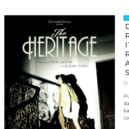
P
Pu
da
ba
co