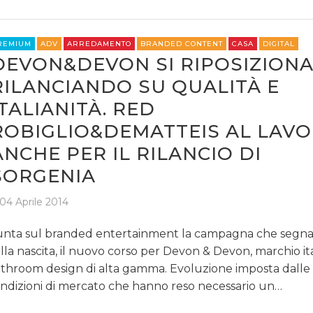
REMIUM
ADV
ARREDAMENTO
BRANDED CONTENT
CASA
DIGITAL
DEVON&DEVON SI RIPOSIZION
DATI
RILANCIANDO SU QUALITÀ E
RICERCHE
ITALIANITÀ. RED
ROBIGLIO&DEMATTEIS AL LAV
PREVISIONI/SCENARI
ANCHE PER IL RILANCIO DI
NORMATIVE
SORGENIA
TREND
04 Aprile 2014
CASE HISTORY
nta sul branded entertainment la campagna che segna,
lla nascita, il nuovo corso per Devon & Devon, marchio ita
OPINIONI
throom design di alta gamma. Evoluzione imposta dall
ndizioni di mercato che hanno reso necessario un…