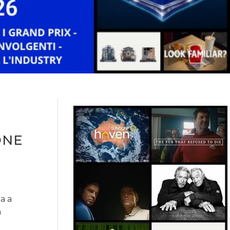
ONE
ta a
a