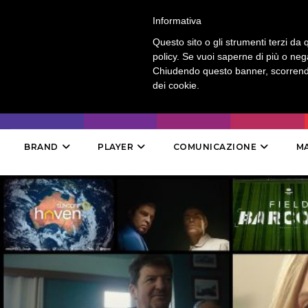
LOGIN
-
CONTATTI
-
ABBONAMENTI
Informativa
Questo sito o gli strumenti terzi da q
policy. Se vuoi saperne di più o neg
Chiudendo questo banner, scorrendo
dei cookie.
BRAND
PLAYER
COMUNICAZIONE
M