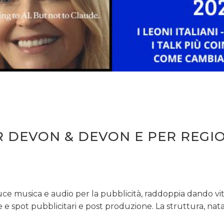
STRATEGIE
CINEMA
DIGITALE
EDITORIA
R DEVON & DEVON E PER REGI
ESTERNA
RADIO / AUDIO
TV
ce musica e audio per la pubblicità, raddoppia dando vi
e spot pubblicitari e post produzione. La struttura, nat