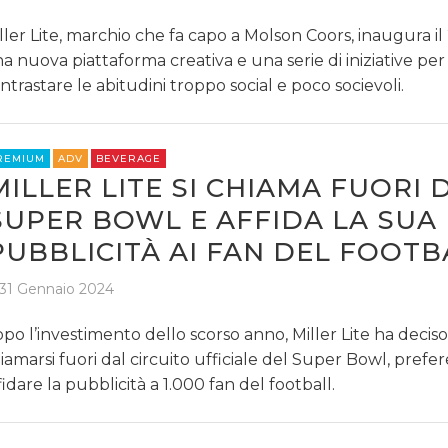
NORMATIVE
ller Lite, marchio che fa capo a Molson Coors, inaugura i
TREND
a nuova piattaforma creativa e una serie di iniziative per
ntrastare le abitudini troppo social e poco socievoli.
CASE HISTORY
OPINIONI
REMIUM
ADV
BEVERAGE
MILLER LITE SI CHIAMA FUORI 
SUPER BOWL E AFFIDA LA SUA
PUBBLICITÀ AI FAN DEL FOOTB
31 Gennaio 2024
po l’investimento dello scorso anno, Miller Lite ha deciso
iamarsi fuori dal circuito ufficiale del Super Bowl, prefe
fidare la pubblicità a 1.000 fan del football.