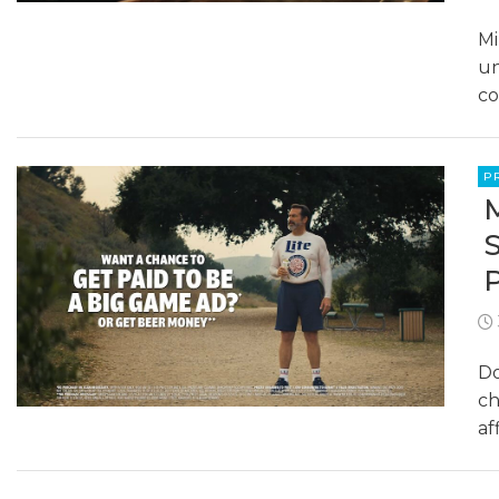
Mi
un
co
P
Do
ch
af