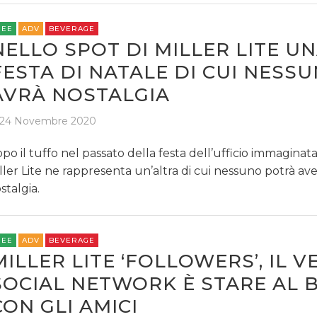
REE
ADV
BEVERAGE
NELLO SPOT DI MILLER LITE U
FESTA DI NATALE DI CUI NESS
AVRÀ NOSTALGIA
24 Novembre 2020
po il tuffo nel passato della festa dell’ufficio immaginat
ller Lite ne rappresenta un’altra di cui nessuno potrà av
stalgia.
REE
ADV
BEVERAGE
MILLER LITE ‘FOLLOWERS’, IL V
SOCIAL NETWORK È STARE AL 
CON GLI AMICI