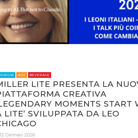
EDITORIA
ESTERNA
RADIO / AUDIO
TV
REMIUM
ADV
BEVERAGE
MILLER LITE PRESENTA LA NUO
PIATTAFORMA CREATIVA
DATI
‘LEGENDARY MOMENTS START 
RICERCHE
A LITE’ SVILUPPATA DA LEO
CHICAGO
PREVISIONI/SCENARI
12 Gennaio 2026