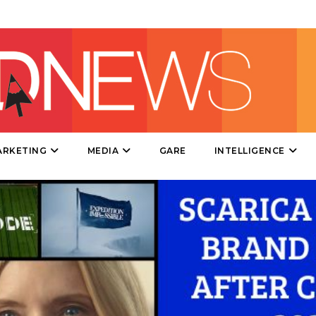
PROMOZIONI
PRODOTTI
PUNTI VENDITA
CSR
ARKETING
MEDIA
GARE
INTELLIGENCE
STRATEGIE
CINEMA
DIGITALE