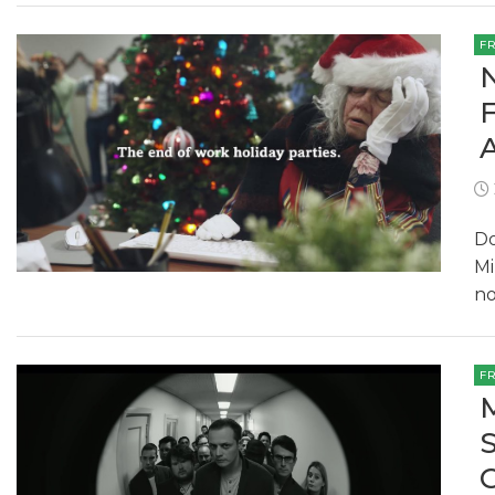
F
Do
Mi
no
F