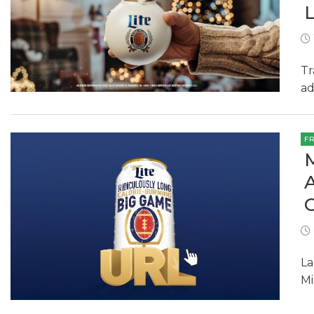
Tr
ad
F
La
Mi