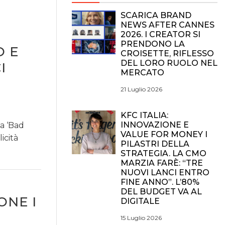
SCARICA BRAND
NEWS AFTER CANNES
2026. I CREATOR SI
PRENDONO LA
O E
CROISETTE, RIFLESSO
DEL LORO RUOLO NEL
I
MERCATO
21 Luglio 2026
KFC ITALIA:
INNOVAZIONE E
va ‘Bad
VALUE FOR MONEY I
icità
PILASTRI DELLA
STRATEGIA. LA CMO
MARZIA FARÈ: “TRE
NUOVI LANCI ENTRO
FINE ANNO”. L’80%
DEL BUDGET VA AL
ONE I
DIGITALE
15 Luglio 2026