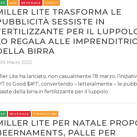
REE
ADV
BEVERAGE
DIRECT
MILLER LITE TRASFORMA LE
PUBBLICITÀ SESSISTE IN
FERTILIZZANTE PER IL LUPPOL
LO REGALA ALLE IMPRENDITRIC
DELLA BIRRA
09 Marzo 2023
ller Lite ha lanciato, non casualmente l’8 marzo, l’iniziati
!T to Good $#!T’, convertendo – letteralmente – le pubbl
ssiste della birra in fertilizzante per il luppolo
REE
BEVERAGE
PROMOZIONI
MILLER LITE PER NATALE PROP
BEERNAMENTS, PALLE PER