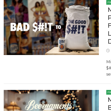
F
Mi
$#
se
F