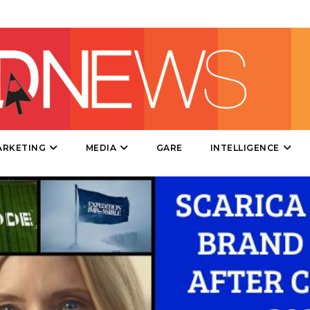
DIRECT
SPONSOR
DESIGN
EVENTI
MOBILE
ARKETING
MEDIA
GARE
INTELLIGENCE
PROMOZIONI
PRODOTTI
PUNTI VENDITA
CSR