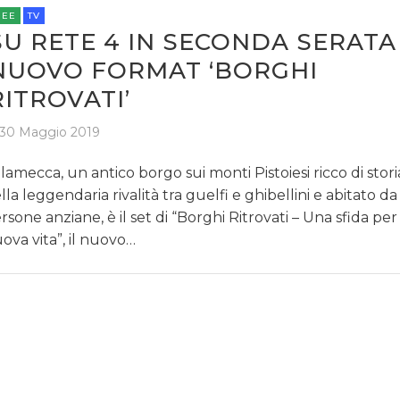
REE
TV
SU RETE 4 IN SECONDA SERATA 
NUOVO FORMAT ‘BORGHI
RITROVATI’
30 Maggio 2019
lamecca, un antico borgo sui monti Pistoiesi ricco di stori
lla leggendaria rivalità tra guelfi e ghibellini e abitato da
rsone anziane, è il set di “Borghi Ritrovati – Una sfida pe
ova vita”, il nuovo…