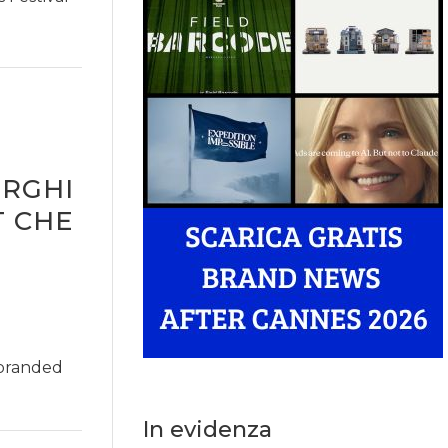
ORGHI
T CHE
 branded
In evidenza