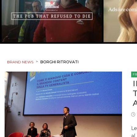
>
BRAND NEWS
BORGHI RITROVATI
F
Le
al