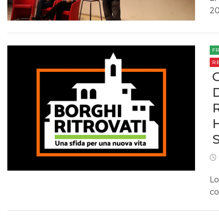
20
F
R
Lo
co