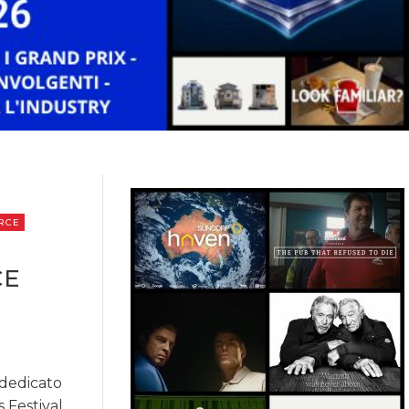
RCE
CE
 dedicato
 Festival