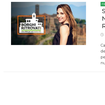
F
Ca
de
pe
nu