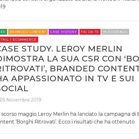
19
DATI
REE
BRANDED CONTENT
CASE HISTORY
FAI DA TE
IN EVIDENZA
ETAIL / ECOMMERCE
RICERCHE
CASE STUDY. LEROY MERLIN
DIMOSTRA LA SUA CSR CON ‘B
PREVISIONI/SCENARI
RITROVATI’, BRANDED CONTEN
NORMATIVE
HA APPASSIONATO IN TV E SUI
SOCIAL
TREND
05 Novembre 2019
CASE HISTORY
 scorso maggio Leroy Merlin ha lanciato la campagna di
OPINIONI
ntent ‘Borghi Ritrovati’. Ecco i risultati che ha ottenuto