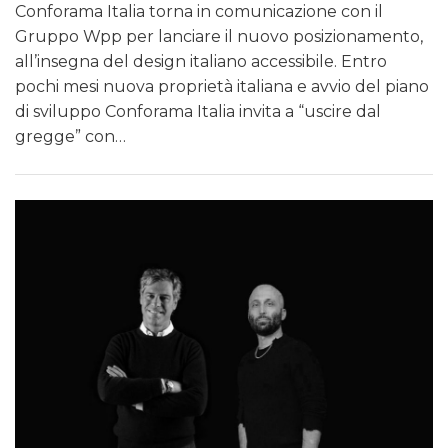
Conforama Italia torna in comunicazione con il
Gruppo Wpp per lanciare il nuovo posizionamento,
all’insegna del design italiano accessibile. Entro
pochi mesi nuova proprietà italiana e avvio del piano
di sviluppo Conforama Italia invita a “uscire dal
gregge” con…