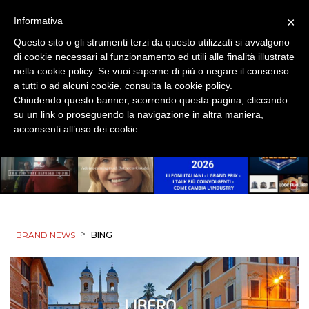
PREVISIONI/SCENARI
×
Informativa
NORMATIVE
Questo sito o gli strumenti terzi da questo utilizzati si avvalgono
di cookie necessari al funzionamento ed utili alle finalità illustrate
TREND
nella cookie policy. Se vuoi saperne di più o negare il consenso
a tutti o ad alcuni cookie, consulta la
cookie policy
.
Chiudendo questo banner, scorrendo questa pagina, cliccando
CASE HISTORY
su un link o proseguendo la navigazione in altra maniera,
acconsenti all’uso dei cookie.
OPINIONI
>
BRAND NEWS
BING