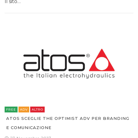
Il sito…
OPINIONI
FREE
ADV
ALTRO
ATOS SCEGLIE THE OPTIMIST ADV PER BRANDING
E COMUNICAZIONE