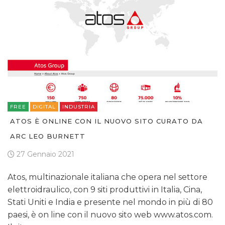
TV
DATI
FREE
DIGITAL
INDUSTRIA
RICERCHE
ATOS È ONLINE CON IL NUOVO SITO CURATO DA
PREVISIONI/SCENARI
ARC LEO BURNETT
27 Gennaio 2021
NORMATIVE
Atos, multinazionale italiana che opera nel settore
TREND
elettroidraulico, con 9 siti produttivi in Italia, Cina,
Stati Uniti e India e presente nel mondo in più di 80
CASE HISTORY
paesi, è on line con il nuovo sito web www.atos.com.