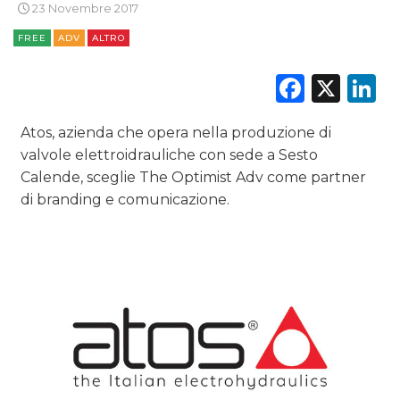
23 Novembre 2017
STRATEGIE
FREE
ADV
ALTRO
Faceb
X
L
CINEMA
Atos, azienda che opera nella produzione di
valvole elettroidrauliche con sede a Sesto
DIGITALE
Calende, sceglie The Optimist Adv come partner
di branding e comunicazione.
EDITORIA
ESTERNA
RADIO / AUDIO
TV