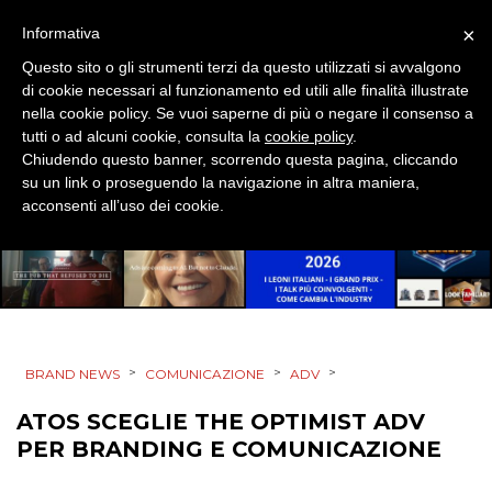
DIRECT
×
Informativa
SPONSOR
Questo sito o gli strumenti terzi da questo utilizzati si avvalgono
di cookie necessari al funzionamento ed utili alle finalità illustrate
DESIGN
nella cookie policy. Se vuoi saperne di più o negare il consenso a
tutti o ad alcuni cookie, consulta la
cookie policy
.
Chiudendo questo banner, scorrendo questa pagina, cliccando
EVENTI
su un link o proseguendo la navigazione in altra maniera,
acconsenti all’uso dei cookie.
MOBILE
PROMOZIONI
PRODOTTI
>
>
>
BRAND NEWS
COMUNICAZIONE
ADV
ATOS SCEGLIE THE OPTIMIST ADV
PUNTI VENDITA
PER BRANDING E COMUNICAZIONE
CSR