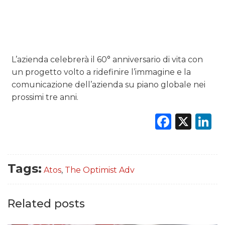
DATI
RICERCHE
L’azienda celebrerà il 60° anniversario di vita con
un progetto volto a ridefinire l’immagine e la
PREVISIONI/SCENARI
comunicazione dell’azienda su piano globale nei
prossimi tre anni.
NORMATIVE
Faceb
X
L
TREND
CASE HISTORY
Tags:
Atos
,
The Optimist Adv
OPINIONI
Related posts