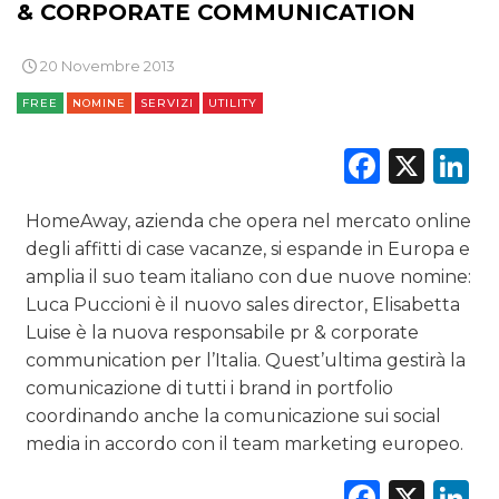
PUNTI VENDITA
& CORPORATE COMMUNICATION
CSR
20 Novembre 2013
STRATEGIE
FREE
NOMINE
SERVIZI
UTILITY
Faceb
X
L
CINEMA
HomeAway, azienda che opera nel mercato online
degli affitti di case vacanze, si espande in Europa e
DIGITALE
amplia il suo team italiano con due nuove nomine:
Luca Puccioni è il nuovo sales director, Elisabetta
EDITORIA
Luise è la nuova responsabile pr & corporate
communication per l’Italia. Quest’ultima gestirà la
ESTERNA
comunicazione di tutti i brand in portfolio
coordinando anche la comunicazione sui social
RADIO / AUDIO
media in accordo con il team marketing europeo.
TV
Faceb
X
L