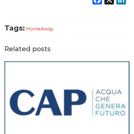
Tags:
HomeAway
DATI
Related posts
RICERCHE
PREVISIONI/SCENARI
NORMATIVE
TREND
CASE HISTORY
OPINIONI