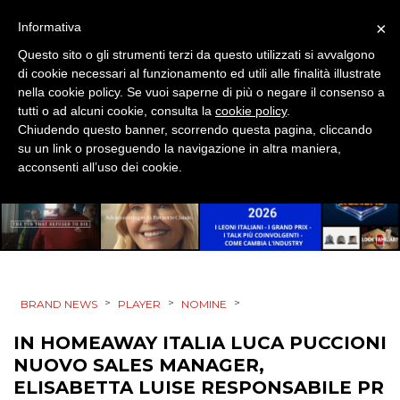
RP
×
Informativa
Questo sito o gli strumenti terzi da questo utilizzati si avvalgono
DIRECT
di cookie necessari al funzionamento ed utili alle finalità illustrate
nella cookie policy. Se vuoi saperne di più o negare il consenso a
SPONSOR
tutti o ad alcuni cookie, consulta la
cookie policy
.
Chiudendo questo banner, scorrendo questa pagina, cliccando
DESIGN
su un link o proseguendo la navigazione in altra maniera,
acconsenti all’uso dei cookie.
EVENTI
MOBILE
PROMOZIONI
>
>
>
BRAND NEWS
PLAYER
NOMINE
IN HOMEAWAY ITALIA LUCA PUCCIONI
PRODOTTI
NUOVO SALES MANAGER,
ELISABETTA LUISE RESPONSABILE PR