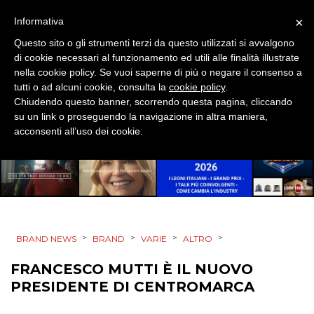
CSR
×
Informativa
Questo sito o gli strumenti terzi da questo utilizzati si avvalgono
STRATEGIE
di cookie necessari al funzionamento ed utili alle finalità illustrate
nella cookie policy. Se vuoi saperne di più o negare il consenso a
tutti o ad alcuni cookie, consulta la
cookie policy
.
Chiudendo questo banner, scorrendo questa pagina, cliccando
su un link o proseguendo la navigazione in altra maniera,
CINEMA
acconsenti all’uso dei cookie.
DIGITALE
EDITORIA
ESTERNA
>
>
>
>
BRAND NEWS
BRAND
VARIE
ALTRO
RADIO / AUDIO
FRANCESCO MUTTI È IL NUOVO
TV
PRESIDENTE DI CENTROMARCA