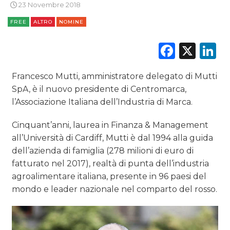
23 Novembre 2018
FREE
ALTRO
NOMINE
Faceb
X
L
DATI
Francesco Mutti, amministratore delegato di Mutti
RICERCHE
SpA, è il nuovo presidente di Centromarca,
PREVISIONI/SCENARI
l’Associazione Italiana dell’Industria di Marca.
Cinquant’anni, laurea in Finanza & Management
NORMATIVE
all’Università di Cardiff, Mutti è dal 1994 alla guida
TREND
dell’azienda di famiglia (278 milioni di euro di
fatturato nel 2017), realtà di punta dell’industria
CASE HISTORY
agroalimentare italiana, presente in 96 paesi del
mondo e leader nazionale nel comparto del rosso.
OPINIONI