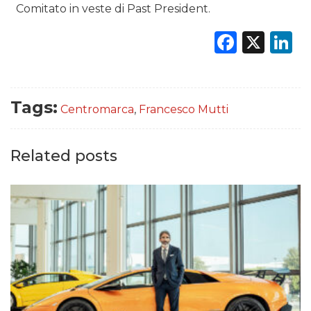
Comitato in veste di Past President.
Faceb
X
L
Tags:
Centromarca
,
Francesco Mutti
Related posts