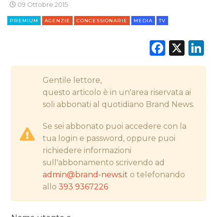
09 Ottobre 2015
PREMIUM
AGENZIE
CONCESSIONARIE
MEDIA
TV
Faceb
X
L
CINEMA
DIGITALE
Gentile lettore,
EDITORIA
questo articolo è in un'area riservata ai
soli abbonati al quotidiano Brand News.
ESTERNA
Se sei abbonato puoi accedere con la
RADIO / AUDIO
tua login e password, oppure puoi
richiedere informazioni
TV
sull'abbonamento scrivendo ad
admin@brand-news.it
o telefonando
allo
393 9367226