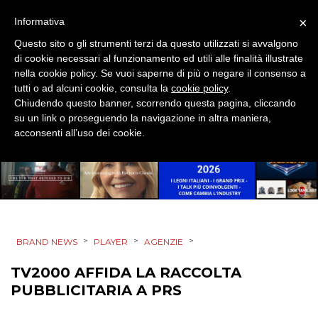
SPONSOR
×
Informativa
Questo sito o gli strumenti terzi da questo utilizzati si avvalgono
DESIGN
di cookie necessari al funzionamento ed utili alle finalità illustrate
nella cookie policy. Se vuoi saperne di più o negare il consenso a
EVENTI
tutti o ad alcuni cookie, consulta la
cookie policy
.
Chiudendo questo banner, scorrendo questa pagina, cliccando
MOBILE
su un link o proseguendo la navigazione in altra maniera,
acconsenti all’uso dei cookie.
PROMOZIONI
PRODOTTI
>
>
>
BRAND NEWS
PLAYER
AGENZIE
PUNTI VENDITA
TV2000 AFFIDA LA RACCOLTA
CSR
PUBBLICITARIA A PRS
STRATEGIE