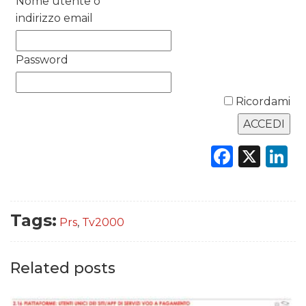
Nome utente o
indirizzo email
DATI
RICERCHE
Password
PREVISIONI/SCENARI
Ricordami
NORMATIVE
Faceb
X
L
TREND
CASE HISTORY
OPINIONI
Tags:
Prs
,
Tv2000
Related posts