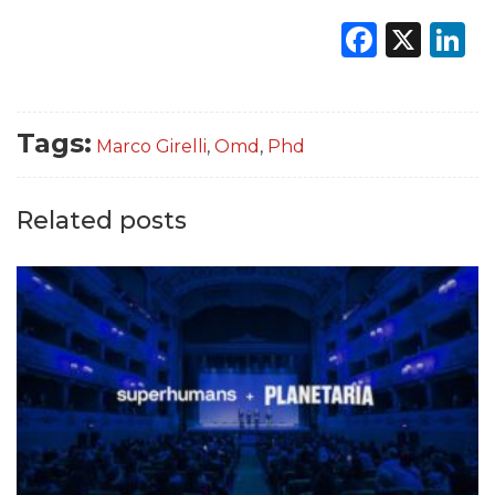
Faceb
X
L
Tags:
Marco Girelli
,
Omd
,
Phd
Related posts