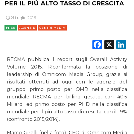
PER IL PIÙ ALTO TASSO DI CRESCITA
21 Luglio 2016
FREE
AGENZIE
CENTRI MEDIA
DATI
Faceb
X
L
RICERCHE
RECMA pubblica il report sugli Overall Activity
PREVISIONI/SCENARI
Volume 2015. Riconfermata la posizione di
leadership di Omnicom Media Group, grazie ai
NORMATIVE
risultati ottenuti ad oggi con le agenzie del
gruppo: primo posto per OMD nella classifica
TREND
mondiale RECMA per billing gestito, con 40.5
Miliardi ed primo posto per PHD nella classifica
CASE HISTORY
mondiale per il più alto tasso di crescita, con il 19%
(confronto 2015/2014).
OPINIONI
Marco Girelli (nella foto), CEO di Omnicom Media