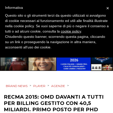
×
Informativa
CSR
Questo sito o gli strumenti terzi da questo utilizzati si avvalgono
di cookie necessari al funzionamento ed utili alle finalità illustrate
STRATEGIE
nella cookie policy. Se vuoi saperne di più o negare il consenso a
tutti o ad alcuni cookie, consulta la
cookie policy
.
Chiudendo questo banner, scorrendo questa pagina, cliccando
su un link o proseguendo la navigazione in altra maniera,
CINEMA
acconsenti all’uso dei cookie.
DIGITALE
EDITORIA
ESTERNA
>
>
>
BRAND NEWS
PLAYER
AGENZIE
RADIO / AUDIO
RECMA 2015: OMD DAVANTI A TUTTI
PER BILLING GESTITO CON 40,5
TV
MILIARDI. PRIMO POSTO PER PHD