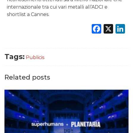
internazionale tra cui vari metalli all’ADCI e
shortlist a Cannes.
Faceb
X
L
Tags:
Publicis
Related posts