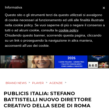
CSR
×
Informativa
STRATEGIE
Questo sito o gli strumenti terzi da questo utilizzati si avvalgono
di cookie necessari al funzionamento ed utili alle finalità illustrate
nella cookie policy. Se vuoi saperne di più o negare il consenso a
tutti o ad alcuni cookie, consulta la
cookie policy
.
Chiudendo questo banner, scorrendo questa pagina, cliccando
CINEMA
su un link o proseguendo la navigazione in altra maniera,
acconsenti all’uso dei cookie.
DIGITALE
EDITORIA
ESTERNA
RADIO / AUDIO
>
>
>
BRAND NEWS
PLAYER
AGENZIE
PUBLICIS ITALIA: STEFANO
TV
BATTISTELLI NUOVO DIRETTORE
CREATIVO DELLA SEDE DI ROMA