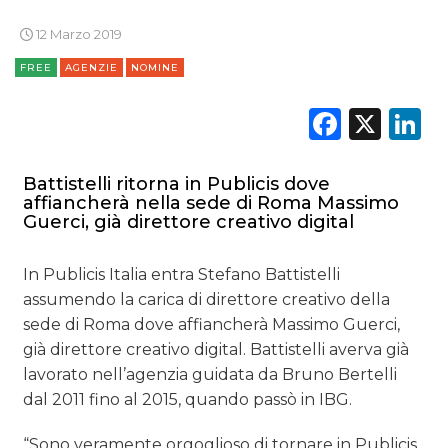
12 Marzo 2019
FREE
AGENZIE
NOMINE
DATI
Faceb
X
L
RICERCHE
PREVISIONI/SCENARI
Battistelli ritorna in Publicis dove
affiancherà nella sede di Roma Massimo
Guerci, già direttore creativo digital
NORMATIVE
In Publicis Italia entra Stefano Battistelli
TREND
assumendo la carica di direttore creativo della
CASE HISTORY
sede di Roma dove affiancherà Massimo Guerci,
già direttore creativo digital. Battistelli averva già
OPINIONI
lavorato nell’agenzia guidata da Bruno Bertelli
dal 2011 fino al 2015, quando passò in IBG.
“Sono veramente orgoglioso di tornare in Publicis