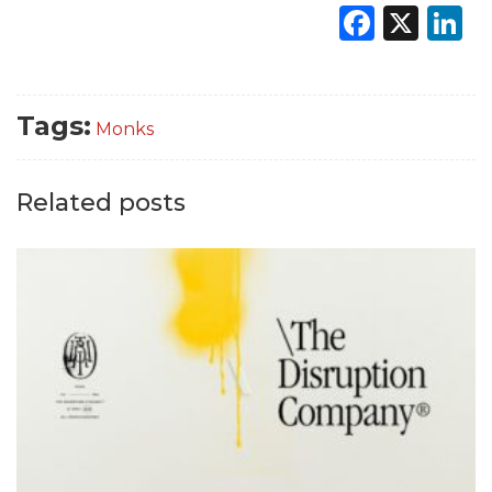
Faceb
X
L
Tags:
Monks
Related posts