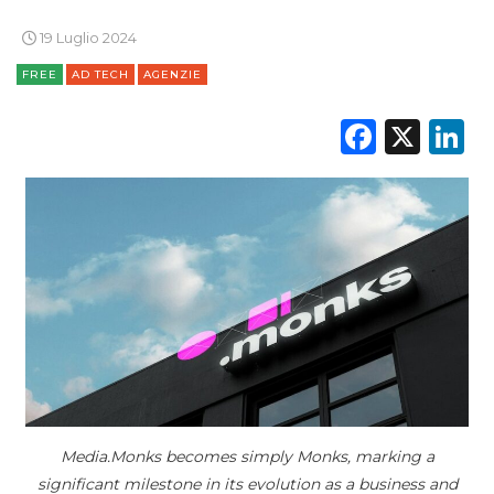
PREVISIONI/SCENARI
19 Luglio 2024
NORMATIVE
FREE
AD TECH
AGENZIE
TREND
Faceb
X
L
CASE HISTORY
OPINIONI
Media.Monks becomes simply Monks, marking a
significant milestone in its evolution as a business and