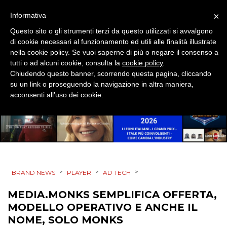
×
Informativa
DIGITALE
Questo sito o gli strumenti terzi da questo utilizzati si avvalgono
EDITORIA
di cookie necessari al funzionamento ed utili alle finalità illustrate
nella cookie policy. Se vuoi saperne di più o negare il consenso a
tutti o ad alcuni cookie, consulta la
cookie policy
.
ESTERNA
Chiudendo questo banner, scorrendo questa pagina, cliccando
su un link o proseguendo la navigazione in altra maniera,
RADIO / AUDIO
acconsenti all’uso dei cookie.
TV
>
>
>
BRAND NEWS
PLAYER
AD TECH
DATI
MEDIA.MONKS SEMPLIFICA OFFERTA,
MODELLO OPERATIVO E ANCHE IL
RICERCHE
NOME, SOLO MONKS