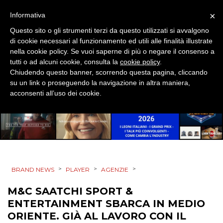
STRATEGIE
×
Informativa
Questo sito o gli strumenti terzi da questo utilizzati si avvalgono
di cookie necessari al funzionamento ed utili alle finalità illustrate
nella cookie policy. Se vuoi saperne di più o negare il consenso a
CINEMA
tutti o ad alcuni cookie, consulta la
cookie policy
.
Chiudendo questo banner, scorrendo questa pagina, cliccando
su un link o proseguendo la navigazione in altra maniera,
DIGITALE
acconsenti all’uso dei cookie.
EDITORIA
ESTERNA
RADIO / AUDIO
>
>
>
BRAND NEWS
PLAYER
AGENZIE
TV
M&C SAATCHI SPORT &
ENTERTAINMENT SBARCA IN MEDIO
ORIENTE. GIÀ AL LAVORO CON IL