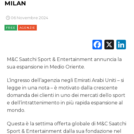
MILAN
DATI
06 Novembre 2024
FREE
AGENZIE
RICERCHE
Faceb
X
L
PREVISIONI/SCENARI
M&C Saatchi Sport & Entertainment annuncia la
NORMATIVE
sua espansione in Medio Oriente.
TREND
L’ingresso dell’agenzia negli Emirati Arabi Uniti – si
legge in una nota – è motivato dalla crescente
CASE HISTORY
domanda dei clienti in uno dei mercati dello sport
OPINIONI
e dell’intrattenimento in più rapida espansione al
mondo.
Questa è la settima offerta globale di M&C Saatchi
Sport & Entertainment dalla sua fondazione nel