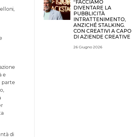
“FACCIAMO
DIVENTARE LA
elloni,
PUBBLICITÀ
INTRATTENIMENTO,
ANZICHÉ STALKING.
CON CREATIVI A CAPO
DI AZIENDE CREATIVE
e
26 Giugno 2026
tazione
à e
r parte
o,
a
er
ta
ntà di