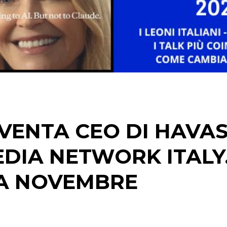
DATI
RICERCHE
PREVISIONI/SCENARI
NORMATIVE
TREND
VENTA CEO DI HAVA
CASE HISTORY
EDIA NETWORK ITALY
OPINIONI
DA NOVEMBRE