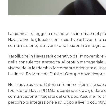
La nomina – si legge in una nota – si inserisce nel 
Havas a livello globale, con l’obiettivo di favorire u
comunicazione, attraverso una leadership integrata 
Tarolli, che in Havas sarà operativo dal 1° novemb
nella consulenza strategica. Al profilo manageriale 
visione della leadership fortemente orientata all’int
business. Proviene da Publicis Groupe dove ricopre la
Nel nuovo assetto, Caterina Tonini conferma le sue c
founder di Havas PR Milan, continuando a guidare con
comunicazione integrata del Gruppo. Assume inoltre i
percorso di integrazione e sviluppo a livello country, 