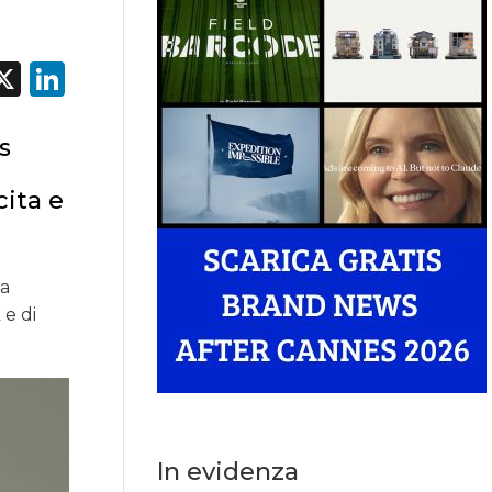
acebook
X
LinkedIn
s
cita e
la
 e di
In evidenza