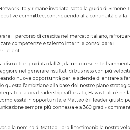
etwork Italy rimane invariata, sotto la guida di Simone T
ecutive committee, contribuendo alla continuità e alla
are il percorso di crescita nel mercato italiano, rafforzar
zzare competenze e talento interni e consolidare il
i clienti.
na disruption guidata dall’AI, da una crescente frammen
giore nel generare risultati di business con più velocit
creando nuove opportunità per le aziende di entrare a fa
io questa l’ambizione alla base del nostro piano strategic
egrato e a una leadership rafforzata, Havas Italia è nell
a complessità in opportunità, e Matteo è il leader giusto p
municazione sempre più connessa e a 360 gradi» commen
s e la nomina di Matteo Tarolli testimonia la nostra volo