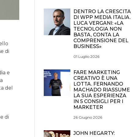
DENTRO LA CRESCITA
DI WPP MEDIA ITALIA.
LUCA VERGANI: «LA
TECNOLOGIA NON
BASTA, CONTA LA
COMPRENSIONE DEL
ello
BUSINESS»
e di
01 Luglio 2026
FARE MARKETING
ia e
CREATIVO È UNA
na
LOTTA. FERNANDO
ta del
MACHADO RIASSUME
LA SUA ESPERIENZA
IN 5 CONSIGLI PER I
MARKETER
-
e di
26 Giugno 2026
l
JOHN HEGARTY: