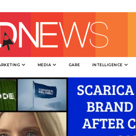
CINEMA
DIGITALE
EDITORIA
ESTERNA
ARKETING
MEDIA
GARE
INTELLIGENCE
RADIO / AUDIO
TV