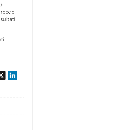
di
roccio
sultati
ti
acebook
X
LinkedIn