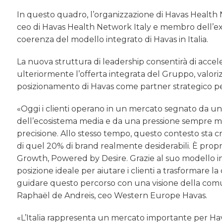
In questo quadro, l’organizzazione di Havas Health N
ceo di Havas Health Network Italy e membro dell’ex
coerenza del modello integrato di Havas in Italia.
La nuova struttura di leadership consentirà di acceler
ulteriormente l’offerta integrata del Gruppo, valori
posizionamento di Havas come partner strategico per 
«Oggi i clienti operano in un mercato segnato da u
dell’ecosistema media e da una pressione sempre mag
precisione. Allo stesso tempo, questo contesto sta 
di quel 20% di brand realmente desiderabili. È propr
Growth, Powered by Desire. Grazie al suo modello int
posizione ideale per aiutare i clienti a trasformare l
guidare questo percorso con una visione della co
Raphaël de Andreis, ceo Western Europe Havas.
«L’Italia rappresenta un mercato importante per Hava