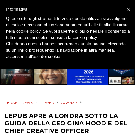
CSR
×
Informativa
Questo sito o gli strumenti terzi da questo utilizzati si avvalgono
STRATEGIE
di cookie necessari al funzionamento ed utili alle finalità illustrate
nella cookie policy. Se vuoi saperne di più o negare il consenso a
tutti o ad alcuni cookie, consulta la
cookie policy
.
Chiudendo questo banner, scorrendo questa pagina, cliccando
CINEMA
su un link o proseguendo la navigazione in altra maniera,
acconsenti all’uso dei cookie.
DIGITALE
EDITORIA
ESTERNA
>
>
>
BRAND NEWS
PLAYER
AGENZIE
RADIO / AUDIO
LEPUB APRE A LONDRA SOTTO LA
TV
GUIDA DELLA CEO GINA HOOD E DEL
CHIEF CREATIVE OFFICER