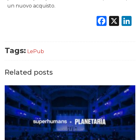
un nuovo acquisto.
Faceb
X
L
Tags:
LePub
Related posts