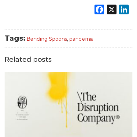
Faceb
X
L
Tags:
Bending Spoons
,
pandemia
Related posts