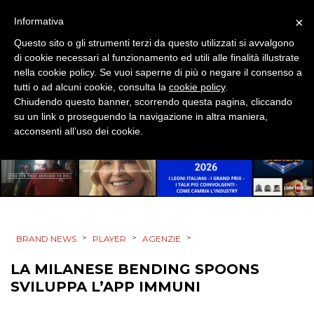
PUNTI VENDITA
×
Informativa
CSR
Questo sito o gli strumenti terzi da questo utilizzati si avvalgono
di cookie necessari al funzionamento ed utili alle finalità illustrate
nella cookie policy. Se vuoi saperne di più o negare il consenso a
STRATEGIE
tutti o ad alcuni cookie, consulta la
cookie policy
.
Chiudendo questo banner, scorrendo questa pagina, cliccando
su un link o proseguendo la navigazione in altra maniera,
acconsenti all’uso dei cookie.
CINEMA
DIGITALE
EDITORIA
>
>
>
BRAND NEWS
PLAYER
AGENZIE
ESTERNA
LA MILANESE BENDING SPOONS
RADIO / AUDIO
SVILUPPA L’APP IMMUNI
TV