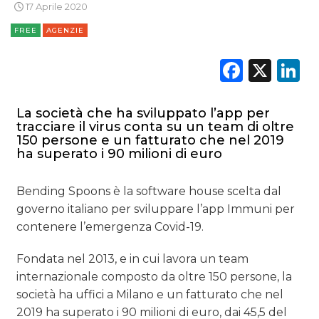
17 Aprile 2020
FREE
AGENZIE
Faceb
X
L
DATI
La società che ha sviluppato l’app per
tracciare il virus conta su un team di oltre
RICERCHE
150 persone e un fatturato che nel 2019
ha superato i 90 milioni di euro
PREVISIONI/SCENARI
Bending Spoons è la software house scelta dal
NORMATIVE
governo italiano per sviluppare l’app Immuni per
contenere l’emergenza Covid-19.
TREND
Fondata nel 2013, e in cui lavora un team
CASE HISTORY
internazionale composto da oltre 150 persone, la
società ha uffici a Milano e un fatturato che nel
OPINIONI
2019 ha superato i 90 milioni di euro, dai 45,5 del