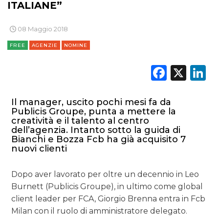
ITALIANE”
08 Maggio 2018
FREE
AGENZIE
NOMINE
Faceb
X
L
Il manager, uscito pochi mesi fa da
Publicis Groupe, punta a mettere la
creatività e il talento al centro
dell’agenzia. Intanto sotto la guida di
Bianchi e Bozza Fcb ha già acquisito 7
nuovi clienti
Dopo aver lavorato per oltre un decennio in Leo
Burnett (Publicis Groupe), in ultimo come global
client leader per FCA, Giorgio Brenna entra in Fcb
Milan con il ruolo di amministratore delegato.