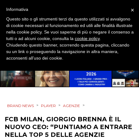
×
Informativa
DATI
Questo sito o gli strumenti terzi da questo utilizzati si avvalgono
di cookie necessari al funzionamento ed utili alle finalità illustrate
RICERCHE
nella cookie policy. Se vuoi saperne di più o negare il consenso a
tutti o ad alcuni cookie, consulta la
cookie policy
.
PREVISIONI/SCENARI
Chiudendo questo banner, scorrendo questa pagina, cliccando
su un link o proseguendo la navigazione in altra maniera,
NORMATIVE
acconsenti all’uso dei cookie.
TREND
CASE HISTORY
OPINIONI
>
>
>
BRAND NEWS
PLAYER
AGENZIE
FCB MILAN, GIORGIO BRENNA È IL
NUOVO CEO: “PUNTIAMO A ENTRARE
NELLA TOP 5 DELLE AGENZIE