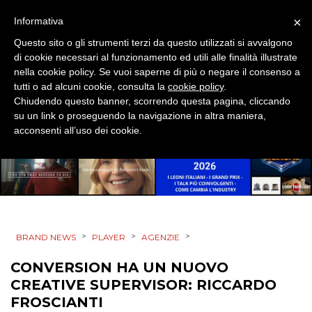
MOBILE
×
Informativa
Questo sito o gli strumenti terzi da questo utilizzati si avvalgono
PROMOZIONI
di cookie necessari al funzionamento ed utili alle finalità illustrate
nella cookie policy. Se vuoi saperne di più o negare il consenso a
tutti o ad alcuni cookie, consulta la
cookie policy
.
Chiudendo questo banner, scorrendo questa pagina, cliccando
su un link o proseguendo la navigazione in altra maniera,
PRODOTTI
acconsenti all’uso dei cookie.
PUNTI VENDITA
CSR
STRATEGIE
>
>
>
BRAND NEWS
PLAYER
AGENZIE
CONVERSION HA UN NUOVO
CREATIVE SUPERVISOR: RICCARDO
CINEMA
FROSCIANTI