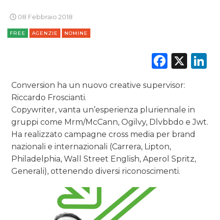
DIGITALE
08 Febbraio 2018
EDITORIA
FREE
AGENZIE
NOMINE
ESTERNA
Faceb
X
L
RADIO / AUDIO
Conversion ha un nuovo creative supervisor:
Riccardo Froscianti.
TV
Copywriter, vanta un’esperienza pluriennale in
gruppi come Mrm/McCann, Ogilvy, Dlvbbdo e Jwt.
Ha realizzato campagne cross media per brand
nazionali e internazionali (Carrera, Lipton,
Philadelphia, Wall Street English, Aperol Spritz,
Generali), ottenendo diversi riconoscimenti.
DATI
RICERCHE
PREVISIONI/SCENARI