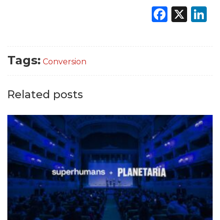
Faceb
X
L
Tags:
Conversion
Related posts