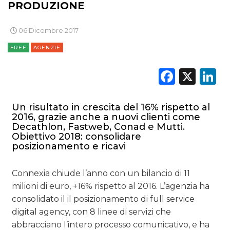
PRODUZIONE
NORMATIVE
06 Dicembre 2017
TREND
FREE
AGENZIE
CASE HISTORY
Faceb
X
L
OPINIONI
Un risultato in crescita del 16% rispetto al
2016, grazie anche a nuovi clienti come
Decathlon, Fastweb, Conad e Mutti.
Obiettivo 2018: consolidare
posizionamento e ricavi
Connexia chiude l’anno con un bilancio di 11
milioni di euro, +16% rispetto al 2016. L’agenzia ha
consolidato il il posizionamento di full service
digital agency, con 8 linee di servizi che
abbracciano l’intero processo comunicativo, e ha