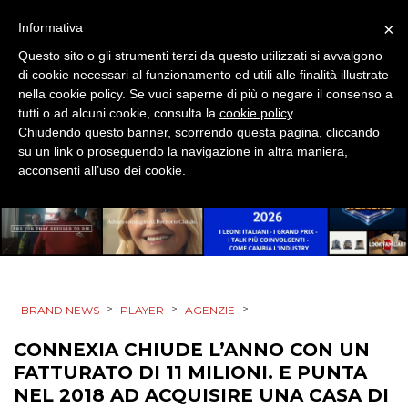
×
Informativa
EDITORIA
Questo sito o gli strumenti terzi da questo utilizzati si avvalgono
di cookie necessari al funzionamento ed utili alle finalità illustrate
ESTERNA
nella cookie policy. Se vuoi saperne di più o negare il consenso a
tutti o ad alcuni cookie, consulta la
cookie policy
.
RADIO / AUDIO
Chiudendo questo banner, scorrendo questa pagina, cliccando
su un link o proseguendo la navigazione in altra maniera,
TV
acconsenti all’uso dei cookie.
DATI
>
>
>
BRAND NEWS
PLAYER
AGENZIE
RICERCHE
CONNEXIA CHIUDE L’ANNO CON UN
FATTURATO DI 11 MILIONI. E PUNTA
PREVISIONI/SCENARI
NEL 2018 AD ACQUISIRE UNA CASA DI