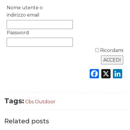
Nome utente o
DATI
indirizzo email
RICERCHE
Password
PREVISIONI/SCENARI
Ricordami
NORMATIVE
TREND
Faceb
X
L
CASE HISTORY
OPINIONI
Tags:
Cbs Outdoor
Related posts