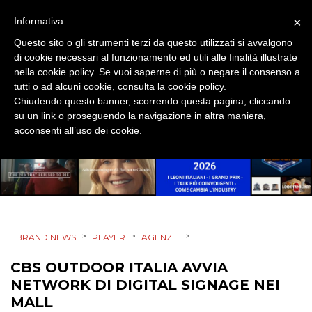
×
Informativa
SPONSOR
Questo sito o gli strumenti terzi da questo utilizzati si avvalgono
DESIGN
di cookie necessari al funzionamento ed utili alle finalità illustrate
nella cookie policy. Se vuoi saperne di più o negare il consenso a
tutti o ad alcuni cookie, consulta la
cookie policy
.
EVENTI
Chiudendo questo banner, scorrendo questa pagina, cliccando
su un link o proseguendo la navigazione in altra maniera,
MOBILE
acconsenti all’uso dei cookie.
PROMOZIONI
PRODOTTI
>
>
>
BRAND NEWS
PLAYER
AGENZIE
PUNTI VENDITA
CBS OUTDOOR ITALIA AVVIA
NETWORK DI DIGITAL SIGNAGE NEI
CSR
MALL