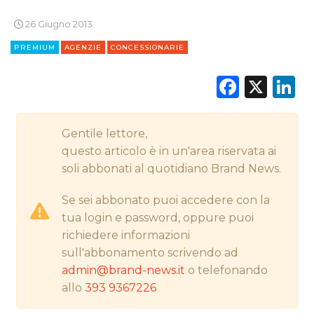
STRATEGIE
26 Giugno 2013
PREMIUM
AGENZIE
CONCESSIONARIE
Faceb
X
L
CINEMA
DIGITALE
Gentile lettore,
EDITORIA
questo articolo è in un'area riservata ai
soli abbonati al quotidiano Brand News.
ESTERNA
Se sei abbonato puoi accedere con la
RADIO / AUDIO
tua login e password, oppure puoi
richiedere informazioni
TV
sull'abbonamento scrivendo ad
admin@brand-news.it
o telefonando
allo
393 9367226