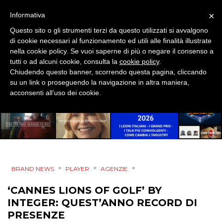
×
Informativa
Questo sito o gli strumenti terzi da questo utilizzati si avvalgono
PRODOTTI
di cookie necessari al funzionamento ed utili alle finalità illustrate
nella cookie policy. Se vuoi saperne di più o negare il consenso a
PUNTI VENDITA
tutti o ad alcuni cookie, consulta la
cookie policy
.
Chiudendo questo banner, scorrendo questa pagina, cliccando
CSR
su un link o proseguendo la navigazione in altra maniera,
acconsenti all’uso dei cookie.
STRATEGIE
CINEMA
>
>
>
BRAND NEWS
PLAYER
AGENZIE
DIGITALE
‘CANNES LIONS OF GOLF’ BY
EDITORIA
INTEGER: QUEST’ANNO RECORD DI
PRESENZE
ESTERNA