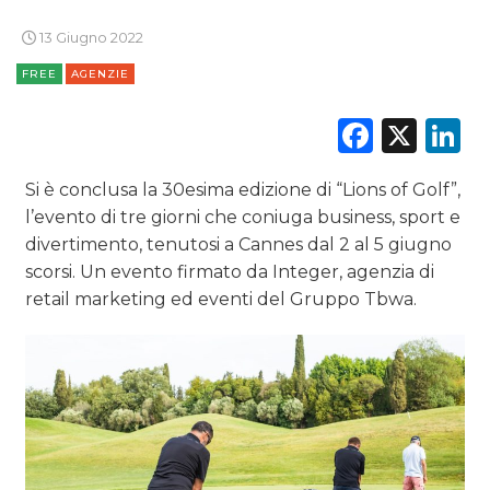
13 Giugno 2022
RADIO / AUDIO
FREE
AGENZIE
TV
Faceb
X
L
Si è conclusa la 30esima edizione di “Lions of Golf”,
l’evento di tre giorni che coniuga business, sport e
divertimento, tenutosi a Cannes dal 2 al 5 giugno
DATI
scorsi. Un evento firmato da Integer, agenzia di
retail marketing ed eventi del Gruppo Tbwa.
RICERCHE
PREVISIONI/SCENARI
NORMATIVE
TREND