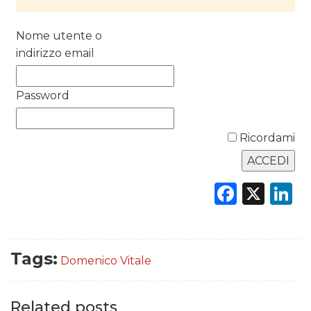
DATI
Nome utente o
RICERCHE
indirizzo email
PREVISIONI/SCENARI
Password
NORMATIVE
Ricordami
TREND
CASE HISTORY
Faceb
X
L
OPINIONI
Tags:
Domenico Vitale
Related posts