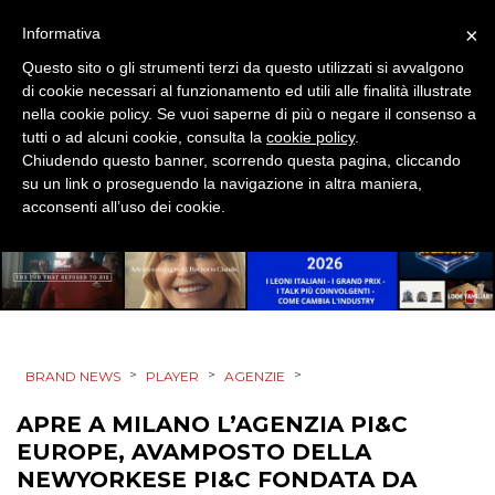
SPONSOR
×
Informativa
DESIGN
Questo sito o gli strumenti terzi da questo utilizzati si avvalgono
di cookie necessari al funzionamento ed utili alle finalità illustrate
EVENTI
nella cookie policy. Se vuoi saperne di più o negare il consenso a
tutti o ad alcuni cookie, consulta la
cookie policy
.
Chiudendo questo banner, scorrendo questa pagina, cliccando
MOBILE
su un link o proseguendo la navigazione in altra maniera,
acconsenti all’uso dei cookie.
PROMOZIONI
PRODOTTI
>
>
>
PUNTI VENDITA
BRAND NEWS
PLAYER
AGENZIE
APRE A MILANO L’AGENZIA PI&C
CSR
EUROPE, AVAMPOSTO DELLA
NEWYORKESE PI&C FONDATA DA
STRATEGIE