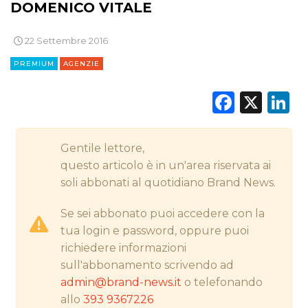
DOMENICO VITALE
22 Settembre 2016
CINEMA
PREMIUM
AGENZIE
DIGITALE
Faceb
X
L
EDITORIA
Gentile lettore,
ESTERNA
questo articolo è in un'area riservata ai
soli abbonati al quotidiano Brand News.
RADIO / AUDIO
Se sei abbonato puoi accedere con la
TV
tua login e password, oppure puoi
richiedere informazioni
sull'abbonamento scrivendo ad
admin@brand-news.it
o telefonando
allo
393 9367226