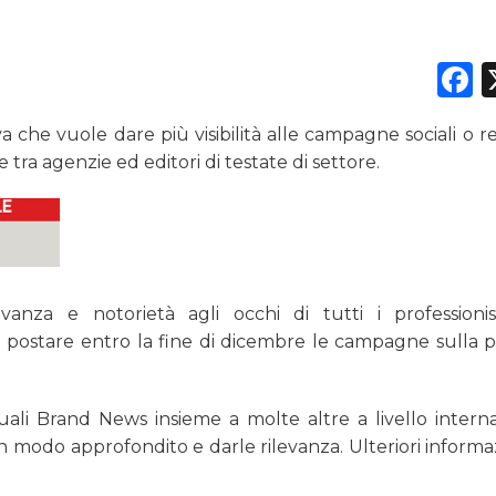
F
DATI
 che vuole dare più visibilità alle campagne sociali o re
RICERCHE
e tra agenzie ed editori di testate di settore.
PREVISIONI/SCENARI
NORMATIVE
TREND
vanza e notorietà agli occhi di tutti i professionis
 postare entro la fine di dicembre le campagne sulla p
CASE HISTORY
OPINIONI
 quali Brand News insieme a molte altre a livello interna
odo approfondito e darle rilevanza. Ulteriori informaz