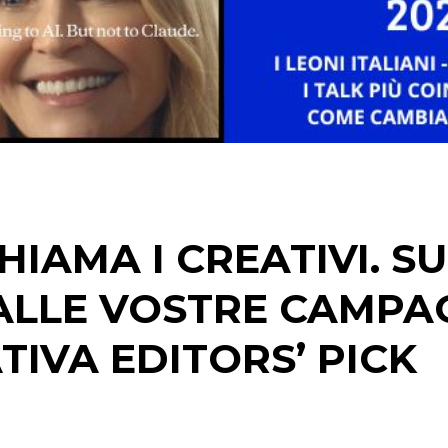
STRATEGIE
CINEMA
DIGITALE
EDITORIA
IAMA I CREATIVI. SU
ESTERNA
ALLE VOSTRE CAMPA
RADIO / AUDIO
ATIVA EDITORS’ PICK
TV