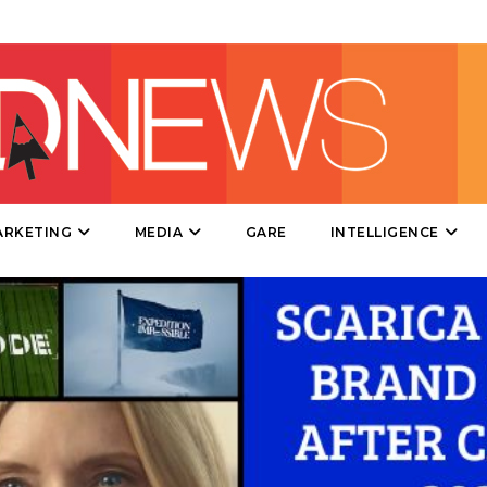
DIRECT
SPONSOR
DESIGN
EVENTI
MOBILE
ARKETING
MEDIA
GARE
INTELLIGENCE
PROMOZIONI
PRODOTTI
PUNTI VENDITA
CSR