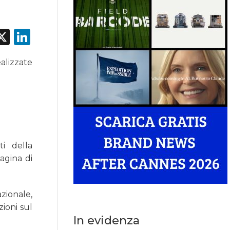
acebook
X
LinkedIn
alizzate
ti della
agina di
zionale,
ioni sul
In evidenza