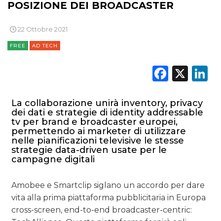
POSIZIONE DEI BROADCASTER
22 Ottobre 2021
FREE
AD TECH
Faceb
X
L
La collaborazione unirà inventory, privacy
dei dati e strategie di identity addressable
tv per brand e broadcaster europei,
permettendo ai marketer di utilizzare
nelle pianificazioni televisive le stesse
strategie data-driven usate per le
campagne digitali
Amobee e Smartclip siglano un accordo per dare
vita alla prima piattaforma pubblicitaria in Europa
cross-screen, end-to-end broadcaster-centric: