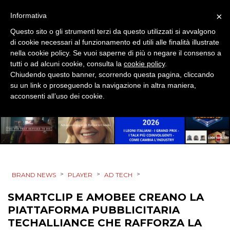
×
Informativa
Questo sito o gli strumenti terzi da questo utilizzati si avvalgono
DATI
di cookie necessari al funzionamento ed utili alle finalità illustrate
nella cookie policy. Se vuoi saperne di più o negare il consenso a
RICERCHE
tutti o ad alcuni cookie, consulta la
cookie policy
.
Chiudendo questo banner, scorrendo questa pagina, cliccando
PREVISIONI/SCENARI
su un link o proseguendo la navigazione in altra maniera,
acconsenti all’uso dei cookie.
NORMATIVE
TREND
CASE HISTORY
>
>
>
BRAND NEWS
PLAYER
AD TECH
OPINIONI
SMARTCLIP E AMOBEE CREANO LA
PIATTAFORMA PUBBLICITARIA
TECHALLIANCE CHE RAFFORZA LA