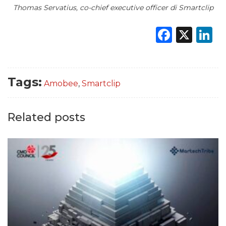
Thomas Servatius, co-chief executive officer di Smartclip
Faceb
X
L
Tags:
Amobee
,
Smartclip
Related posts