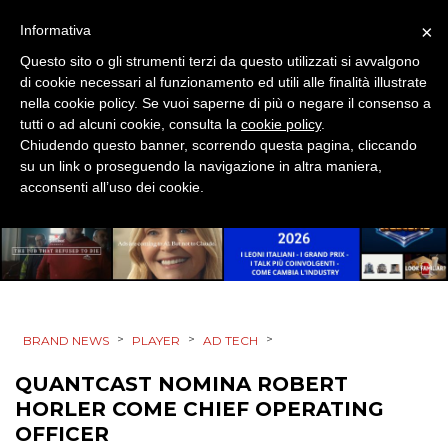
×
Informativa
CINEMA
Questo sito o gli strumenti terzi da questo utilizzati si avvalgono
di cookie necessari al funzionamento ed utili alle finalità illustrate
DIGITALE
nella cookie policy. Se vuoi saperne di più o negare il consenso a
tutti o ad alcuni cookie, consulta la
cookie policy
.
EDITORIA
Chiudendo questo banner, scorrendo questa pagina, cliccando
su un link o proseguendo la navigazione in altra maniera,
acconsenti all’uso dei cookie.
ESTERNA
RADIO / AUDIO
TV
>
>
>
BRAND NEWS
PLAYER
AD TECH
QUANTCAST NOMINA ROBERT
HORLER COME CHIEF OPERATING
OFFICER
DATI