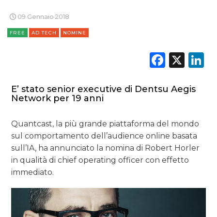
RICERCHE
09 Gennaio 2018
FREE
AD TECH
NOMINE
PREVISIONI/SCENARI
Faceb
X
L
NORMATIVE
TREND
E’ stato senior executive di Dentsu Aegis
Network per 19 anni
CASE HISTORY
Quantcast, la più grande piattaforma del mondo
OPINIONI
sul comportamento dell’audience online basata
sull’IA, ha annunciato la nomina di Robert Horler
in qualità di chief operating officer con effetto
immediato.