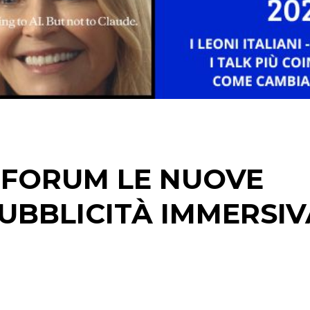
DIGITALE
EDITORIA
ESTERNA
RADIO / AUDIO
TV
 FORUM LE NUOVE
UBBLICITÀ IMMERSIV
DATI
RICERCHE