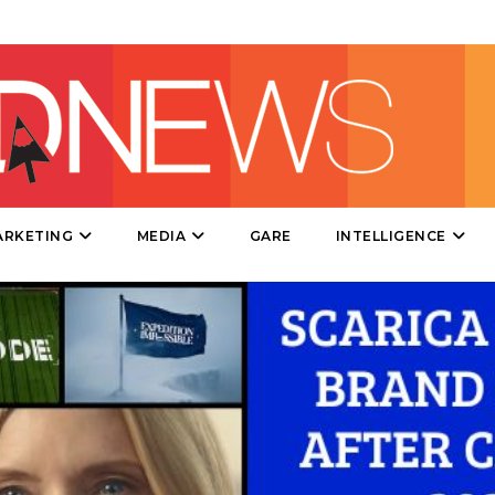
EVENTI
MOBILE
PROMOZIONI
PRODOTTI
ARKETING
MEDIA
GARE
INTELLIGENCE
PUNTI VENDITA
CSR
STRATEGIE
CINEMA