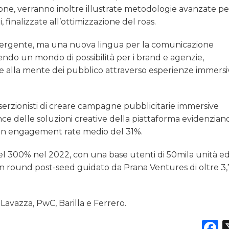
ione, verranno inoltre illustrate metodologie avanzate pe
i, finalizzate all’ottimizzazione del roas.
mergente, ma una nuova lingua per la comunicazione
rendo un mondo di possibilità per i brand e agenzie,
e alla mente dei pubblico attraverso esperienze immersi
serzionisti di creare campagne pubblicitarie immersive
e delle soluzioni creative della piattaforma evidenzian
 un engagement rate medio del 31%.
del 300% nel 2022, con una base utenti di 50mila unità ed
un round post-seed guidato da Prana Ventures di oltre 3,7
, Lavazza, PwC, Barilla e Ferrero.
F