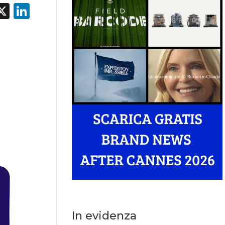
acebook
X
LinkedIn
In evidenza